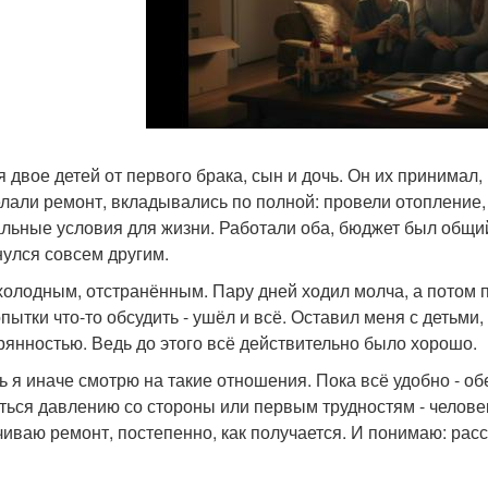
я двое детей от первого брака, сын и дочь. Он их принимал, 
лали ремонт, вкладывались по полной: провели отопление,
льные условия для жизни. Работали оба, бюджет был общий,
нулся совсем другим.
холодным, отстранённым. Пару дней ходил молча, а потом п
опытки что-то обсудить - ушёл и всё. Оставил меня с детьм
рянностью. Ведь до этого всё действительно было хорошо.
ь я иначе смотрю на такие отношения. Пока всё удобно - о
ться давлению со стороны или первым трудностям - человек
чиваю ремонт, постепенно, как получается. И понимаю: расс