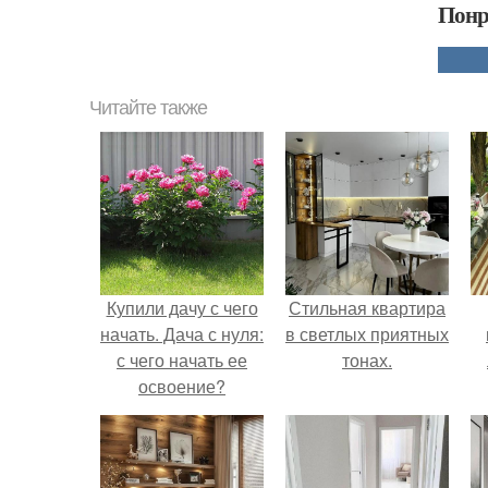
Понр
Читайте также
Купили дачу с чего
Стильная квартира
начать. Дача с нуля:
в светлых приятных
с чего начать ее
тонах.
освоение?