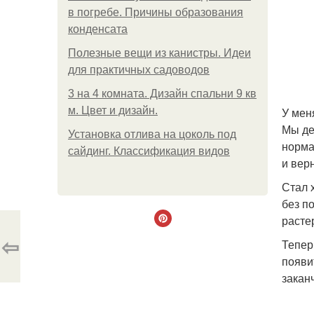
в погребе. Причины образования
конденсата
Полезные вещи из канистры. Идеи
для практичных садоводов
3 на 4 комната. Дизайн спальни 9 кв
м. Цвет и дизайн.
У мен
Мы де
Установка отлива на цоколь под
норма
сайдинг. Классификация видов
и вер
Стал 
без п
расте
⇦
Тепер
появи
закан