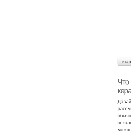
читат
Что 
кер
Давай
рассм
обычн
оскол
можно