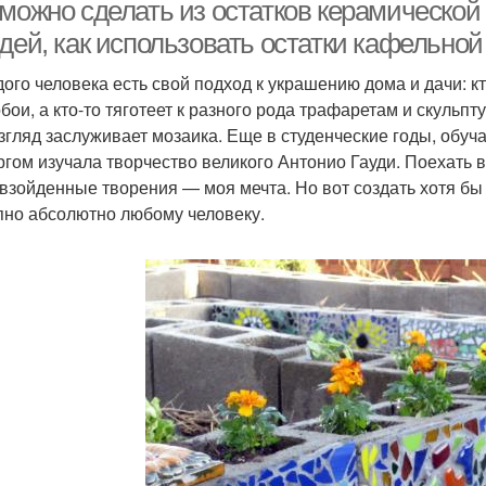
плитки
можно сделать из остатков керамической 
дей, как использовать остатки кафельной
дого человека есть свой подход к украшению дома и дачи: кт
бои, а кто-то тяготеет к разного рода трафаретам и скульп
згляд заслуживает мозаика. Еще в студенческие годы, обуча
ргом изучала творчество великого Антонио Гауди. Поехать 
взойденные творения — моя мечта. Но вот создать хотя бы
пно абсолютно любому человеку.