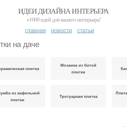
ИДЕИ ДИЗАЙНА ИНТЕРЬЕРА
+1000 идей для вашего интерьера!
главная
новости
статьи
тки на даче
Мозаика из битой
ерамическая плитка
Ка
плитки
умба из кафельной
Плит
Тротуарная плитка
плитки
Дорожки из старой
Старая плитка