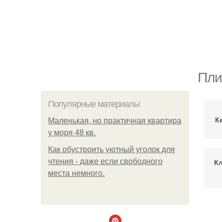
Пли
Популярные материалы
К
Маленькая, но практичная квартира
у моря 48 кв.
Как обустроить уютный уголок для
чтения - даже если свободного
Кл
места немного.