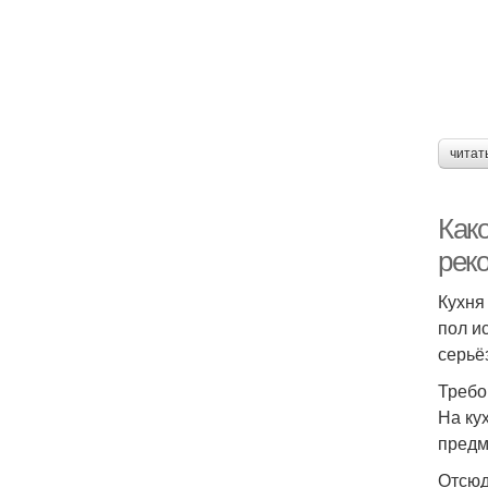
читат
Как
рек
Кухня
пол и
серьё
Требо
На ку
предм
Отсюд