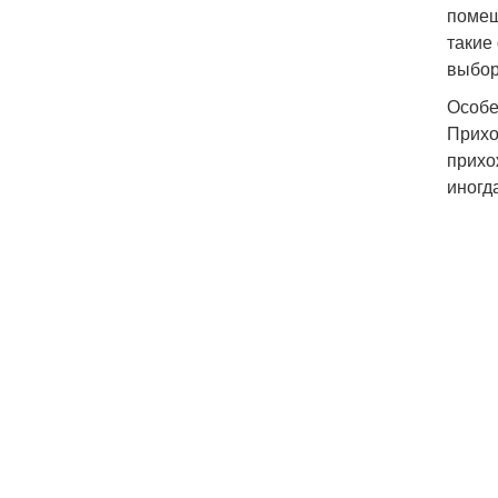
помещ
такие
выбор
Особе
Прихо
прихо
иногд