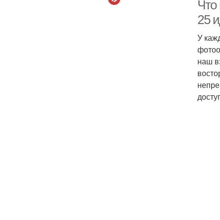
Что 
25 и
У каж
фотоо
наш в
восто
непре
досту