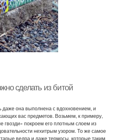
ожно сделать из битой
ь даже она выполнена с вдохновением, и
ающих вас предметов. Возьмем, к примеру,
е гвозди» покроем его плотным слоем из
довательности нехитрым узором. То же самое
тарые ведра и даже термосы, которые таким