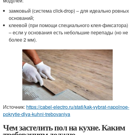
модулей:
замковый (система click-drop) – для идеально ровных
оснований;
клеевой (при помощи специального клея-фиксатора)
– если у основания есть небольшие перепады (но не
более 2 мм).
Источник:
https://cabel-electro.ru/stati/kak-vybrat-napolnoe-
pokrytie-dlya-kuhni-trebovaniya
Чем застелить пол на кухне. Каким
требованиям должно