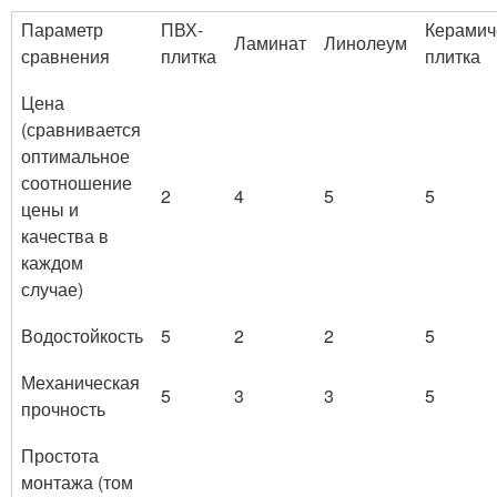
Параметр
ПВХ-
Керамич
Ламинат
Линолеум
сравнения
плитка
плитка
Цена
(сравнивается
оптимальное
соотношение
2
4
5
5
цены и
качества в
каждом
случае)
Водостойкость
5
2
2
5
Механическая
5
3
3
5
прочность
Простота
монтажа (том