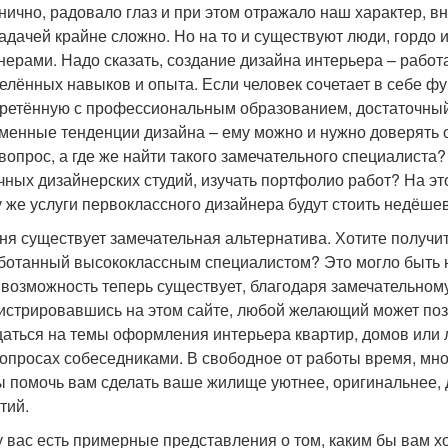
нично, радовало глаз и при этом отражало наш характер, в
задачей крайне сложно. Но на то и существуют люди, гор
нерами. Надо сказать, создание дизайна интерьера – работ
елённых навыков и опыта. Если человек сочетает в себе ф
ретённую с профессиональным образованием, достаточный
менные тенденции дизайна – ему можно и нужно доверять
 вопрос, а где же найти такого замечательного специалиста
чных дизайнерских студий, изучать портфолио работ? На эт
у же услуги первоклассного дизайнера будут стоить недёше
ня существует замечательная альтернатива. Хотите получит
ботанный высококлассным специалистом? Это могло быть н
 возможность теперь существует, благодаря замечательному
истрировавшись на этом сайте, любой желающий может поз
аться на темы оформления интерьера квартир, домов или
вопросах собеседниками. В свободное от работы время, мно
ы помочь вам сделать ваше жилище уютнее, оригинальнее, 
тий.
у вас есть примерные представления о том, каким бы вам хо