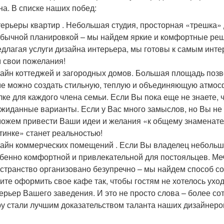
на. В списке наших побед:
ерьеры квартир . Небольшая студия, просторная «трешка»
бычной планировкой – мы найдем яркие и комфортные ре
длагая услуги дизайна интерьера, мы готовы к самым инт
 свои пожелания!
айн коттеджей и загородных домов. Большая площадь позв
е можно создать стильную, теплую и объединяющую атмосф
лке для каждого члена семьи. Если Вы пока еще не знаете,
жиданные варианты. Если у Вас много замыслов, но Вы не 
ожем привести Ваши идеи и желания «к общему знаменател
тинке» станет реальностью!
айн коммерческих помещений . Если Вы владелец небольш
бенно комфортной и привлекательной для постояльцев. Меч
странство организовано безупречно – мы найдем способ с
ите оформить свое кафе так, чтобы гостям не хотелось ухо
ерьер Вашего заведения. И это не просто слова – более со
у стали лучшим доказательством таланта наших дизайнеро