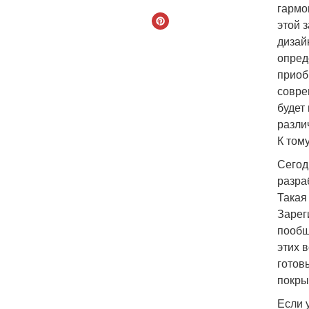
гармо
этой 
дизай
опред
приоб
совре
будет
разли
К том
Сегод
разра
Такая
Зарег
пообщ
этих 
готов
покры
Если 