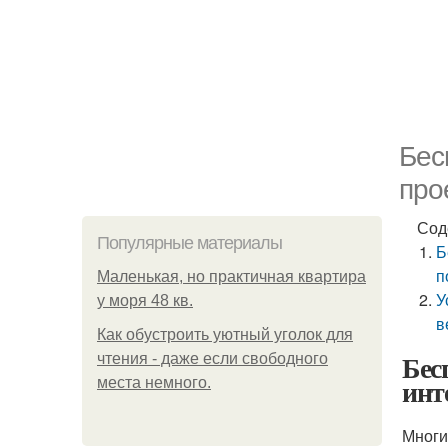
Бес
про
Сод
Популярные материалы
Б
п
Маленькая, но практичная квартира
У
у моря 48 кв.
в
Как обустроить уютный уголок для
Бес
чтения - даже если свободного
инт
места немного.
Многи