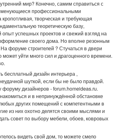
нутренний мир? Конечно, самим справиться с
до именующиеся профессиональными
а кропотливая, творческая и требующая
ундаментальную теоретическую базу,
 опыт успешных проектов и свежий взгляд на
 оформление своего дома. Но вполне резонным
? На форуме строителей ? Стучаться в двери
о может уйти много сил и драгоценного времени.
во.
ь бесплатный дизайн интерьера ,
еудачной шуткой, если бы не было правдой.
 форуму дизайнеров - forum.homeideas.ru.
накомиться и в непринуждённой обстановке
 любых других помещений с компетентными в
гие из них охотно делятся своими мыслями и
дать совет по выбору мебели, обоев, ковровых
телось видеть свой дом, то можете смело