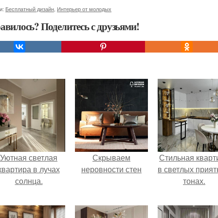
и:
Бесплатный дизайн
,
Интерьер от молодых
авилось? Поделитесь с друзьями!
Уютная светлая
Скрываем
Стильная кварт
квартира в лучах
неровности стен
в светлых прия
солнца.
тонах.