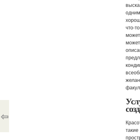
выска
одним
хорош
что-т
может
может
описа
предл
конди
всеоб
желан
факул
Усл
соз
⇦
Красо
такие
прост