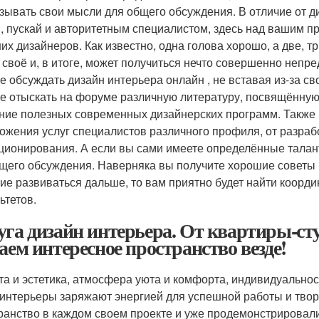
зывать свои мысли для общего обсуждения. В отличие от ди
, пускай и авторитетным специалистом, здесь над вашим пр
их дизайнеров. Как известно, одна голова хорошо, а две, т
о своё и, в итоге, может получиться нечто совершенно непре
е обсуждать дизайн интерьера онлайн , не вставая из-за 
е отыскать на форуме различную литературу, посвящённую д
ние полезных современных дизайнерских программ. Также 
ожения услуг специалистов различного профиля, от разраб
ционирования. А если вы сами имеете определённые талант
щего обсуждения. Наверняка вы получите хорошие советы и
ие развиваться дальше, то вам приятно будет найти коорди
ьтетов.
уга дизайн интерьера. От квартиры-ст
даем интересное пространство везде!
та и эстетика, атмосфера уюта и комфорта, индивидуальност
 интерьеры заряжают энергией для успешной работы и твор
ранство в каждом своем проекте и уже продемонстрировал