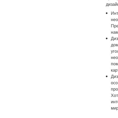
дизай
Инт
нео
Пре
нам
Диз
дом
уго
нео
пом
кар
Диз
осо
про
Хот
инт
мир