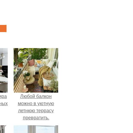
ира
Любой балкон
тных
можно в уютную
летнюю террасу
превратить.