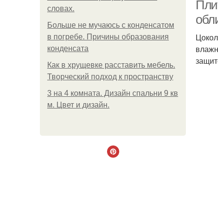
Пли
словах.
обл
Больше не мучаюсь с конденсатом
Цокол
в погребе. Причины образования
влажн
конденсата
защит
Как в хрущевке расставить мебель.
Творческий подход к пространству
3 на 4 комната. Дизайн спальни 9 кв
м. Цвет и дизайн.