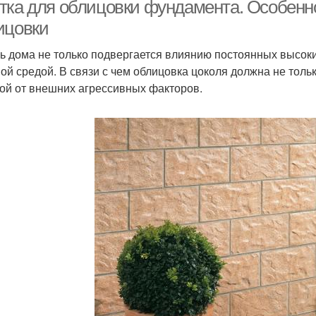
плитка
тка для облицовки фундамента. Особенн
ицовки
ь дома не только подвергается влиянию постоянных высоких 
Фасадные плитки
ой средой. В связи с чем облицовка цоколя должна не толь
ой от внешних агрессивных факторов.