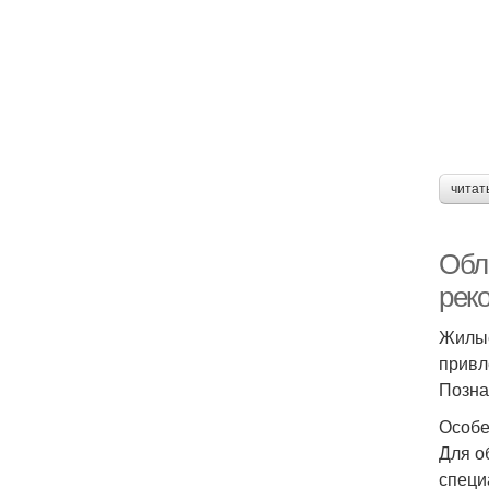
читат
Обл
рек
Жилые
привл
Позна
Особе
Для о
специ