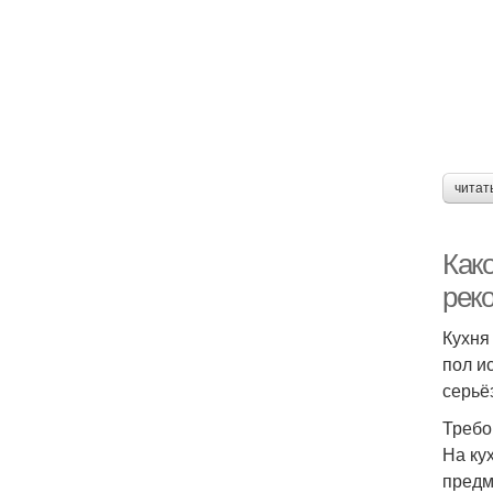
читат
Как
рек
Кухня
пол и
серьё
Требо
На ку
предм