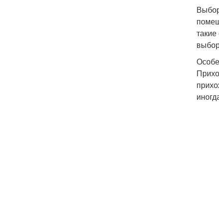
Выбор
помещ
такие
выбор
Особе
Прихо
прихо
иногд