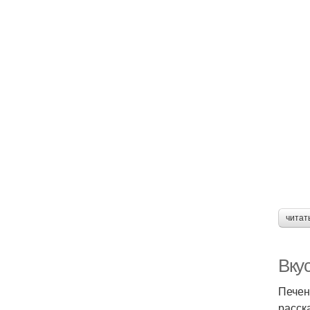
читат
Вкус
Печен
расск