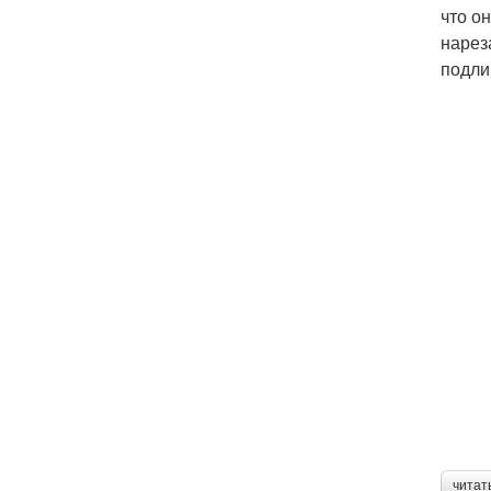
что о
нарез
подли
читат