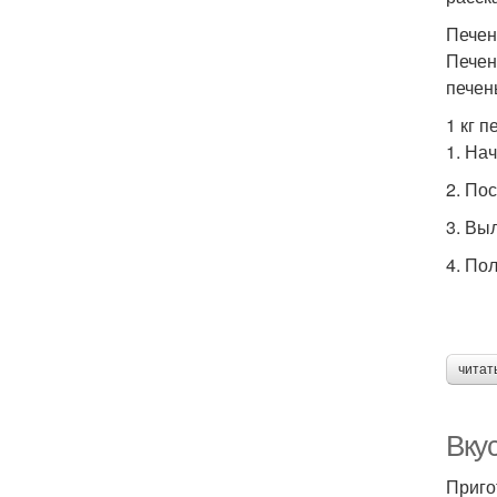
Печен
Печен
печен
1 кг 
1. На
2. По
3. Вы
4. По
читат
Вку
Приго