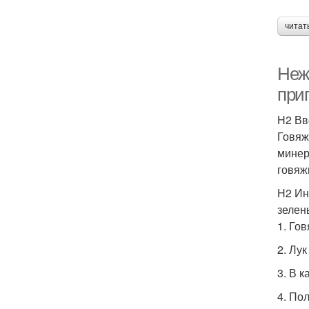
читат
Нежн
при
H2 Вв
Говяж
минер
говяж
H2 Ин
зелен
1. Го
2. Лу
3. В 
4. По