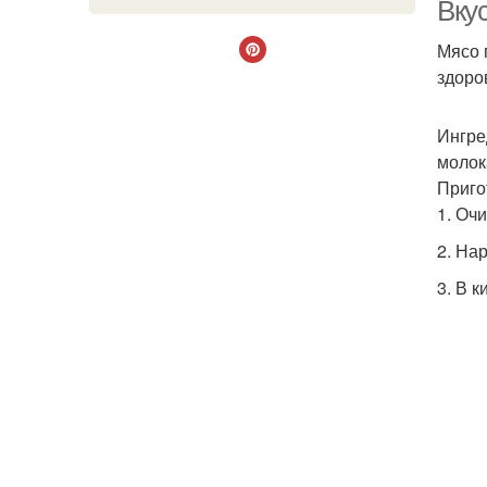
Вкус
Мясо 
здоро
Ингре
молок
Приго
1. Оч
2. На
3. В 