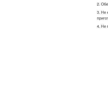
2. Об
3. Не
приго
4. Не