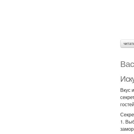
читат
Вас
Иск
Вкус 
секре
гостей
Секре
1. Вы
замор