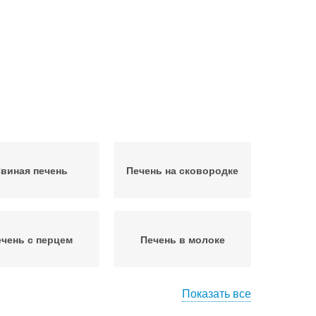
виная печень
Печень на сковородке
чень с перцем
Печень в молоке
Показать все
ни с картофелем