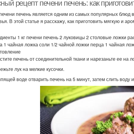
печени
ный рецепт печени печень: как приготов
печени печень является одним из самых популярных блюд в 
вья. В этой статье я расскажу, как приготовить мягкую и ар
диенты 1 кг печени печень 2 луковицы 2 столовые ложки ра
а 1 чайная ложка соли 1/2 чайной ложки перца 1 чайная ложк
товление
истите печень от соединительной ткани и нарезаньте ее на л
режьте лук на мелкие кусочки.
кипящей воде отварить печень на 5 минут, затем слить воду и