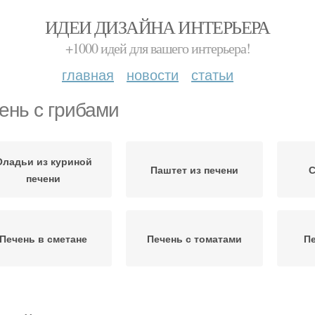
ИДЕИ ДИЗАЙНА ИНТЕРЬЕРА
+1000 идей для вашего интерьера!
главная
новости
статьи
ень с грибами
Оладьи из куриной
Паштет из печени
С
печени
Печень в сметане
Печень с томатами
Пе
Жаркое из свиной
Печень с луком
Пече