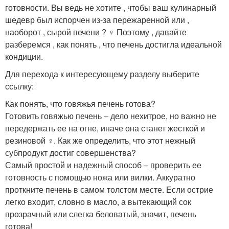
готовности. Вы ведь не хотите , чтобы ваш кулинарный
шедевр был испорчен из-за пережаренной или ,
наоборот , сырой печени ? ‍♀️ Поэтому , давайте
разберемся , как понять , что печень достигла идеальной
кондиции.
Для перехода к интересующему разделу выберите
ссылку:
Как понять, что говяжья печень готова?
Готовить говяжью печень – дело нехитрое, но важно не
передержать ее на огне, иначе она станет жесткой и
резиновой ‍♀️. Как же определить, что этот нежный
субпродукт достиг совершенства?
Самый простой и надежный способ – проверить ее
готовность с помощью ножа или вилки. Аккуратно
проткните печень в самом толстом месте. Если острие
легко входит, словно в масло, а вытекающий сок
прозрачный или слегка беловатый, значит, печень
готова! ️