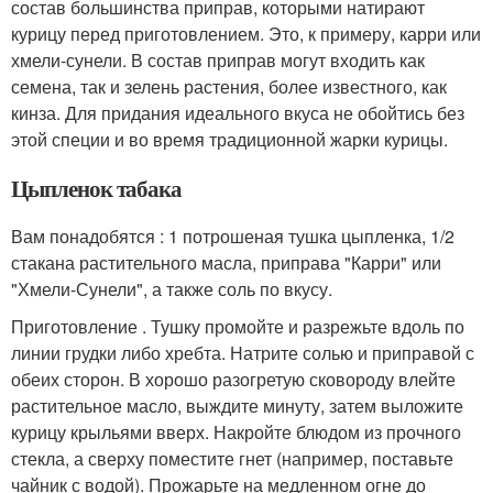
состав большинства приправ, которыми натирают
курицу перед приготовлением. Это, к примеру, карри или
хмели-сунели. В состав приправ могут входить как
семена, так и зелень растения, более известного, как
кинза. Для придания идеального вкуса не обойтись без
этой специи и во время традиционной жарки курицы.
Цыпленок табака
Вам понадобятся : 1 потрошеная тушка цыпленка, 1/2
стакана растительного масла, приправа "Карри" или
"Хмели-Сунели", а также соль по вкусу.
Приготовление . Тушку промойте и разрежьте вдоль по
линии грудки либо хребта. Натрите солью и приправой с
обеих сторон. В хорошо разогретую сковороду влейте
растительное масло, выждите минуту, затем выложите
курицу крыльями вверх. Накройте блюдом из прочного
стекла, а сверху поместите гнет (например, поставьте
чайник с водой). Прожарьте на медленном огне до