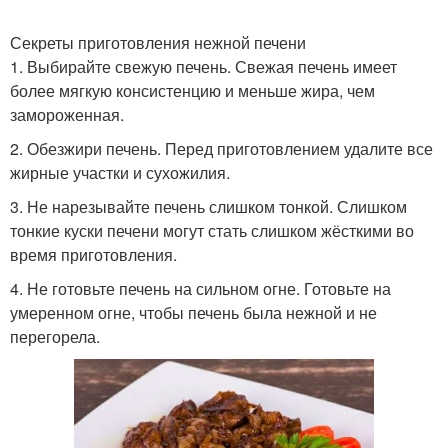
Секреты приготовления нежной печени
1. Выбирайте свежую печень. Свежая печень имеет
Печени с картофелем
Печень с грибами
более мягкую консистенцию и меньше жира, чем
замороженная.
2. Обезжири печень. Перед приготовлением удалите все
Печень для
жирные участки и сухожилия.
Печень на пару
приготовления
3. Не нарезывайте печень слишком тонкой. Слишком
тонкие куски печени могут стать слишком жёсткими во
время приготовления.
4. Не готовьте печень на сильном огне. Готовьте на
Печень в соусе
Печень в духовке
умеренном огне, чтобы печень была нежной и не
перегорела.
Печени для придания
Качественная печень