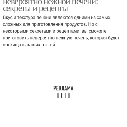
невероятно нежной печени:
секреты и рецепты
Вкус и текстура печени являются одними из самых
сложных для приготовления продуктов. Но с
Свиная печень
Печень на сковородке
некоторыми секретами и рецептами, вы сможете
приготовить невероятно нежную печень, которая будет
восхищать ваших гостей.
Печень в сметане
Печень с томатами
Печень с перцем
Печень в молоке
Жаркое из свиной
Печень с луком
печени