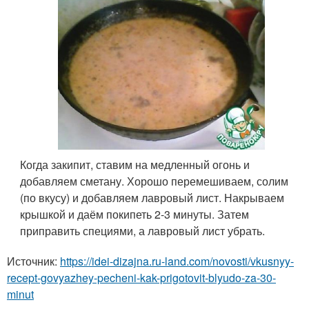
Когда закипит, ставим на медленный огонь и
добавляем сметану. Хорошо перемешиваем, солим
(по вкусу) и добавляем лавровый лист. Накрываем
крышкой и даём покипеть 2-3 минуты. Затем
приправить специями, а лавровый лист убрать.
Источник:
https://idei-dizajna.ru-land.com/novosti/vkusnyy-
recept-govyazhey-pecheni-kak-prigotovit-blyudo-za-30-
minut