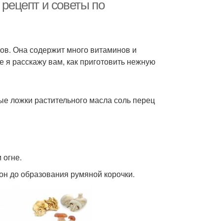
печень
 рецепт и советы по
леты из свиной
Котлеты из куриной
тов. Она содержит много витаминов и
печени
печени
 я расскажу вам, как приготовить нежную
Печень до
чени для салата
приготовления
ые ложки растительного масла соль перец
стки с говяжьей
Сосуды из печени
печени
 огне.
рон до образования румяной корочки.
гредиенты для
Печени в панировке
вяжьей печени