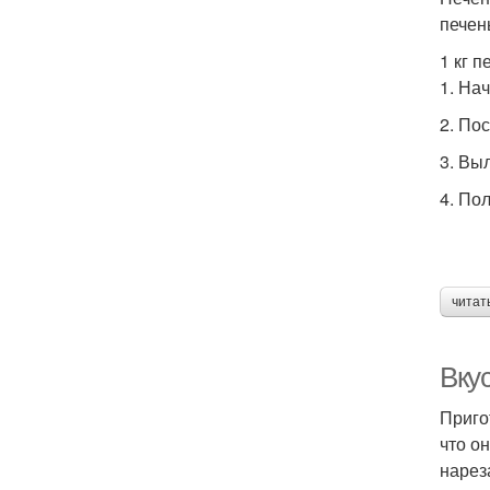
печен
1 кг 
1. На
2. По
3. Вы
4. По
читат
Вку
Приго
что о
нарез