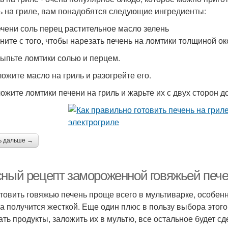
ь на гриле, вам понадобятся следующие ингредиенты:
печени соль перец растительное масло зелень
Печени на гриле
Куриная печень
Т
чните с того, чтобы нарезать печень на ломтики толщиной ок
сыпьте ломтики солью и перцем.
ложите масло на гриль и разогрейте его.
Печень в соусе
Печени для придания
ложите ломтики печени на гриль и жарьте их с двух сторон д
ь дальше →
сный рецепт замороженной говяжьей пече
товить говяжью печень проще всего в мультиварке, особен
на получится жесткой. Еще один плюс в пользу выбора этого
ать продукты, заложить их в мультю, все остальное будет с