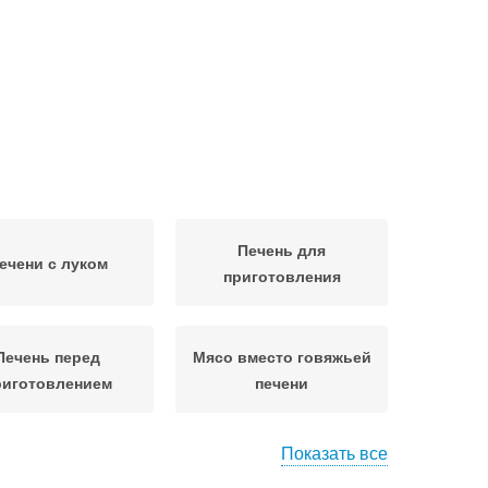
Печень для
ечени с луком
приготовления
Печень перед
Мясо вместо говяжьей
риготовлением
печени
Показать все
Ингредиенты для
чень с соусом