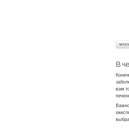
читат
В ч
Конеч
забол
вам т
печен
Важно
окисл
выбра