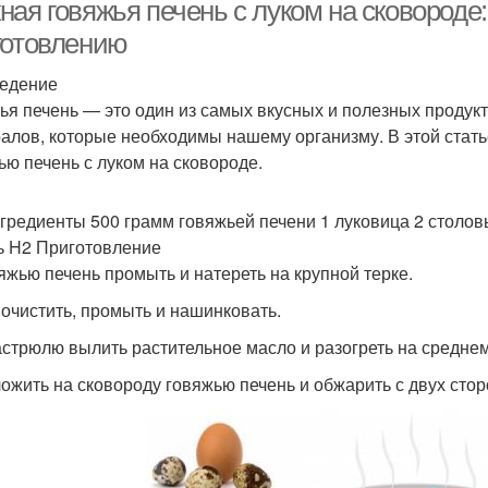
ая говяжья печень с луком на сковороде:
готовлению
едение
Котлеты из говяжьей
Кот
Блюда из печени
ья печень — это один из самых вкусных и полезных продук
печени
алов, которые необходимы нашему организму. В этой статье
ью печень с луком на сковороде.
Котлеты из печени
Печени в мультиварке
Пе
гредиенты 500 грамм говяжьей печени 1 луковица 2 столов
ь H2 Приготовление
вяжью печень промыть и натереть на крупной терке.
Печени при
Уча
к очистить, промыть и нашинковать.
Печень на стол
приготовлении
кастрюлю вылить растительное масло и разогреть на среднем
ложить на сковороду говяжью печень и обжарить с двух сто
Печень в домашних
Ин
Печень в духовке
условиях
го