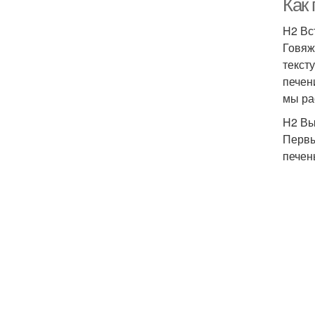
Как 
H2 Вс
Говяж
текст
печен
мы ра
H2 Вы
Первы
печен