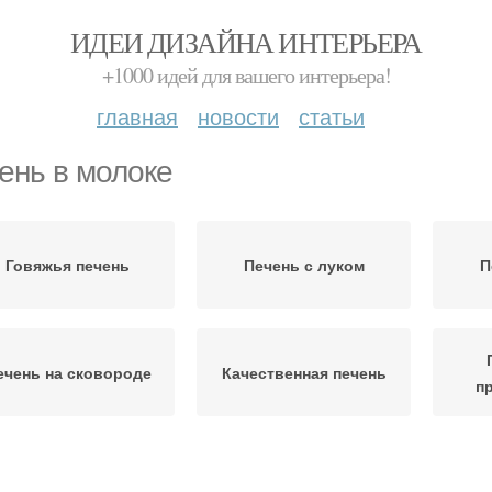
ИДЕИ ДИЗАЙНА ИНТЕРЬЕРА
+1000 идей для вашего интерьера!
главная
новости
статьи
ень в молоке
Говяжья печень
Печень с луком
П
ечень на сковороде
Качественная печень
п
Печень на гриле
Печень в панировке
Пе