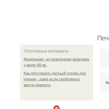
Печ
Популярные материалы
Маленькая, но практичная квартира
у моря 48 кв.
Как обустроить уютный уголок для
чтения - даже если свободного
П
места немного.