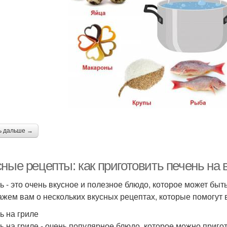
ечени в сливочном
Печени в соусе
Печ
соусе
Салат из говяжьей
Печ
 из говяжьей печени
печени
Печень по
Печени по
Ола
ассическому рецепту
классическому рецепту
ь дальше →
ные рецепты: как приготовить печень на 
Свиная печень
Печень на сковородке
Пе
ь - это очень вкусное и полезное блюдо, которое может быт
ажем вам о нескольких вкусных рецептах, которые помогут в
Жаркое из свиной
ь на гриле
Печень с перцем
Пече
печени
ь на гриле - очень популярное блюдо, которое можно приго