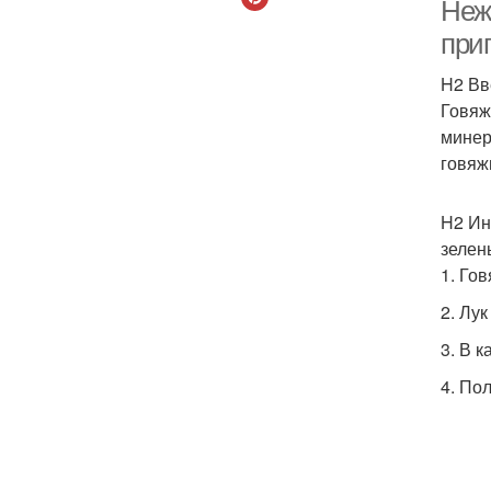
Нежн
при
H2 Вв
Говяж
минер
говяж
H2 Ин
зелен
1. Го
2. Лу
3. В 
4. По