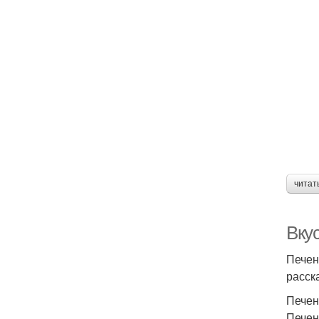
П
Суп
кл
читат
Вкус
Печен
расск
Печен
Печен