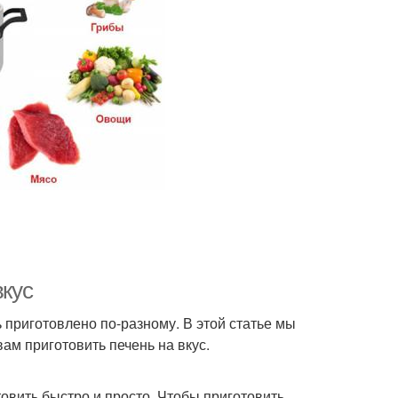
Блюда из говяжьей
ени со специями
печени
ень в сливочном
Суфле из говяжьей
соусе
печени
дьи из куриной
Паштет из печени
печени
вкус
чень в сметане
Печень с томатами
ь приготовлено по-разному. В этой статье мы
ам приготовить печень на вкус.
ни с картофелем
Печень с грибами
товить быстро и просто. Чтобы приготовить