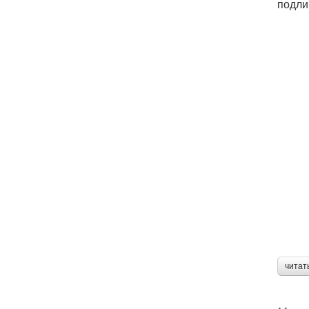
подли
читат