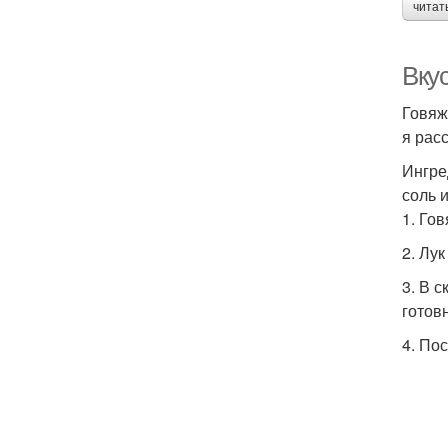
читат
Вкус
Говяж
я рас
Ингре
соль 
1. Го
2. Лук
3. В 
готов
4. По