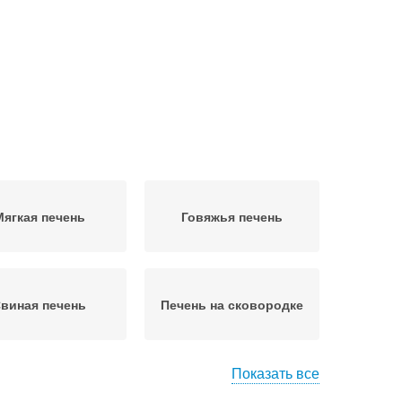
Мягкая печень
Говяжья печень
виная печень
Печень на сковородке
Показать все
чень с перцем
Печень в молоке