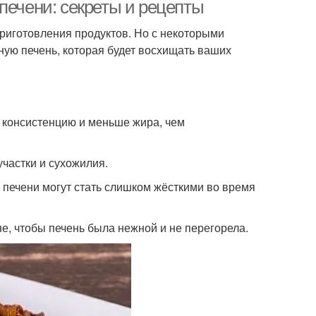
печени: секреты и рецепты
приготовления продуктов. Но с некоторыми
ную печень, которая будет восхищать ваших
ни с картофелем
Печень с грибами
 консистенцию и меньше жира, чем
ечень в соусе
Печень в духовке
частки и сухожилия.
 печени могут стать слишком жёсткими во время
Печень перед
Приправа к печени
риготовлением
не, чтобы печень была нежной и не перегорела.
ни на сковороде