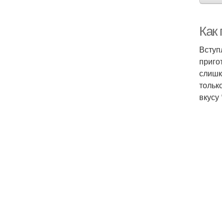
Как 
Вступ
приго
слишк
только
вкусу 