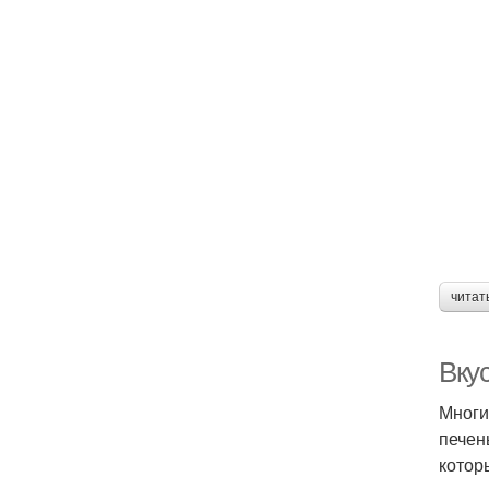
читат
Вку
Многи
печен
котор