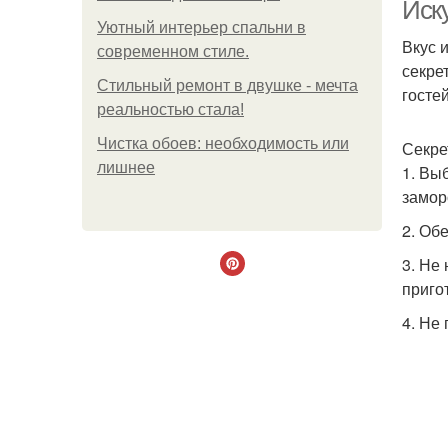
Иск
Уютный интерьер спальни в
Вкус 
современном стиле.
секре
Стильный ремонт в двушке - мечта
гостей
реальностью стала!
Чистка обоев: необходимость или
Секре
лишнее
1. Вы
замор
2. Об
3. Не
П
приго
4. Не
П