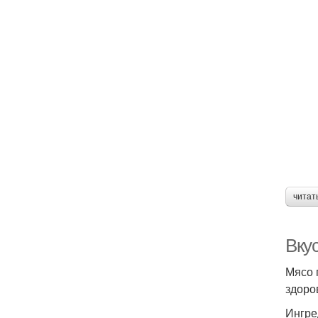
читат
Вкус
Мясо 
здоро
Ингре