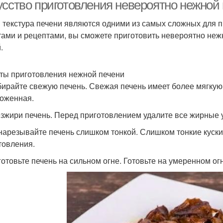
усство приготовления невероятно нежной 
и текстура печени являются одними из самых сложных для 
тами и рецептами, вы сможете приготовить невероятно неж
Жаркое из свиной
Печень с луком
Пече
.
печени
ты приготовления нежной печени
бирайте свежую печень. Свежая печень имеет более мягкую
Печень для
Печень на пару
П
оженная.
приготовления
езжири печень. Перед приготовлением удалите все жирные у
 нарезывайте печень слишком тонкой. Слишком тонкие куски
ечени для придания
Качественная печень
товления.
п
 готовьте печень на сильном огне. Готовьте на умеренном ог
Блюда с говяжьей
ечень на сковороде
Пече
печенью