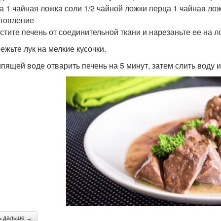
а 1 чайная ложка соли 1/2 чайной ложки перца 1 чайная ложк
товление
истите печень от соединительной ткани и нарезаньте ее на л
режьте лук на мелкие кусочки.
кипящей воде отварить печень на 5 минут, затем слить воду и
ь дальше →