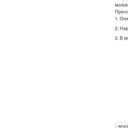
молок
Приго
1. Оч
2. На
3. В 
читат