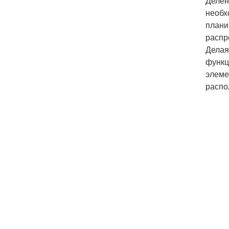
Делен
необх
плани
распр
Делая
функц
элеме
распо