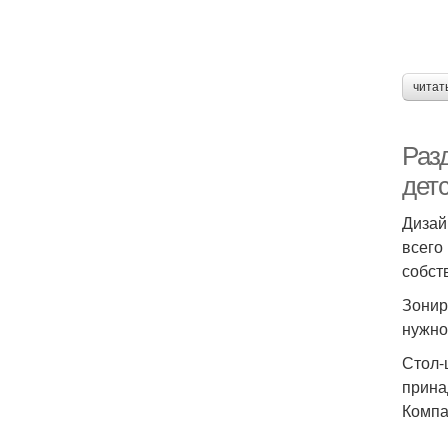
читат
Разд
дет
Дизай
всего
собст
Зонир
нужно
Стол-
прина
Компа