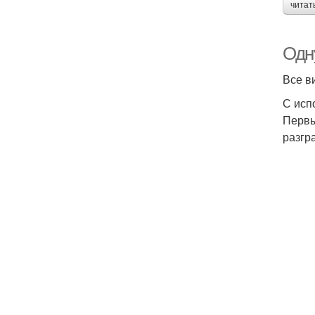
читат
Одн
Все в
С исп
Первы
разгр