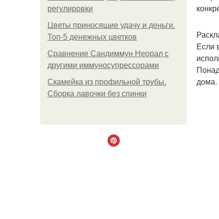
конкр
регулировки
Цветы приносящие удачу и деньги.
Раскл
Топ-5 денежных цветков
Если 
Сравнение Сандиммун Неорал с
испол
другими иммуносупрессорами
Понад
дома.
Скамейка из профильной трубы.
Сборка лавочки без спинки