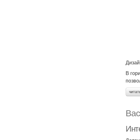
Дизай
В гор
позво
читат
Вас
Инт