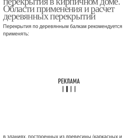
перекрытия в кирпичном доме.
Области применения и расчет
деревянных перекрытий
Перекрытие по
Межэтажное
Перекрытия по деревянным балкам рекомендуется
деревянным балкам
перекрытие
применять:
Перекрытие из
Перекрытия из дерева
деревянных балок
Перекрытия в доме
в зданиях, построенных из древесины (каркасных и