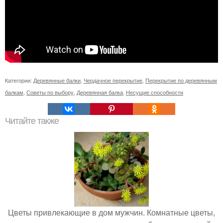
Категории:
Деревянные балки
,
Чердачное перекрытие
,
Перекрытие по деревянным
балкам
,
Советы по выбору
,
Деревянная балка
,
Несущие способности
Читайте также
Цветы привлекающие в дом мужчин. Комнатные цветы,