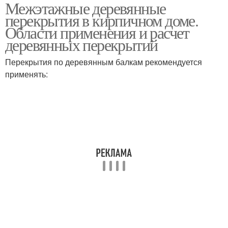
Межэтажные деревянные
Перекрытия на
Чердачное перекрытие
перекрытия в кирпичном доме.
балочных опорах
Области применения и расчет
деревянных перекрытий
Перекрытие по
Межэтажное
Перекрытия по деревянным балкам рекомендуется
деревянным балкам
перекрытие
применять:
Перекрытие из
Перекрытия из дерева
деревянных балок
Железобетонные
Перекрытия в доме
перекрытия