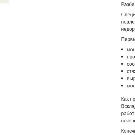
Разбе
Специ
повле
недор
Первы
мон
про
соо
стя
выр
мон
Как п
Вскла
работ
вечер
Конеч