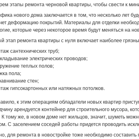
рем этапы ремонта черновой квартиры, чтобы свести к мин
фика нового дома заключается в том, что несколько лет буд
чет деформацию покрытий. Материалы для отделки необходи
огие, которые через некоторое время будут меняться на но
й этап ремонта квартиры с нуля включает наиболее грязн
таж сантехнических труб;
кладывание электрических проводов;
ружение теплых полов;
жка пола;
авнивание стен;
таж гипсокартонных или натяжных потолков.
равило, к этим операциям обладатели новых квартир присту
дчину арендуется контейнер для строительного мусора, ко
. К тому же, в новом доме нет жильцов, значит, шуметь мож
ом. С заселением соседей работы придется проводить иск
но, для ремонта в новостройке тоже необходимо составить 