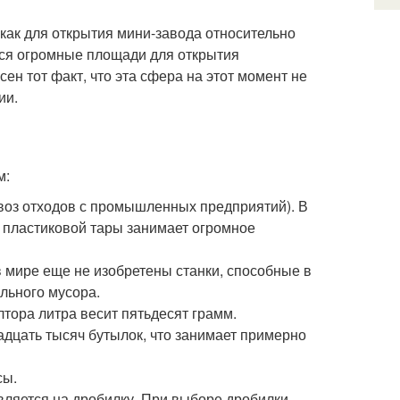
 как для открытия мини-завода относительно
ются огромные площади для открытия
ен тот факт, что эта сфера на этот момент не
ии.
м:
ывоз отходов с промышленных предприятий). В
р пластиковой тары занимает огромное
 в мире еще не изобретены станки, способные в
льного мусора.
тора литра весит пятьдесят грамм.
адцать тысяч бутылок, что занимает примерно
сы.
вляется на дробилку. При выборе дробилки