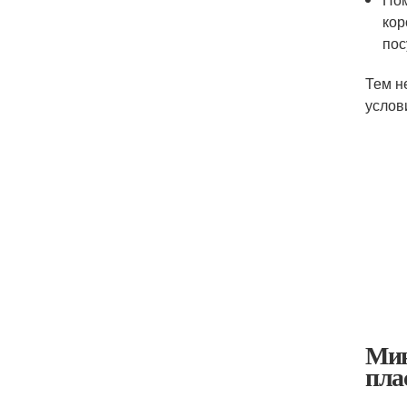
кор
пос
Тем н
услов
Мин
пла