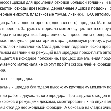
рессовщиком) для дробления отходов большой толщины и 
картон, отходы древесины, деревянные ящики и поддоны,
ерные емкости, пластиковые трубы, литники, ТБО, автомо
ип работы однороторного (одновального) шредера: Матери
р шредера. Загрузка материала может осуществляться вру
йера или погрузчика. Гидравлическая пресс-плита (подпре
мает поступающий материал к вращающемуся ротору, с ус
ствляют измельчение. Сила давления гидравлической прес
льном давлении на режущий вал шредера пресс-плита авто
ащается в исходное положение. Процесс измельчения продо
ьчаемого материала не смогут пройти сквозь ячейки фракци
ра.
альные шредеры:
альный шредер благодаря высокому крутящему моменту поз
ние работы двухвального шредера: При загрузке отходов в
е крюков и режущими дисками, смонтированных на двух вала
ьчаются до необходимой фракции. А боковые накладки очи