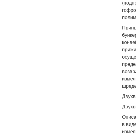
(подп
гофро
полим
Принц
бунке
конве
прижи
осуще
преде
возвр
измел
шреде
Двухв
Двухв
Описа
в вид
измел