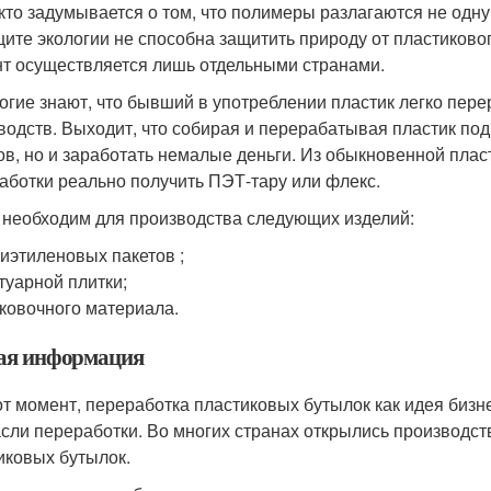
кто задумывается о том, что полимеры разлагаются не одну
щите экологии не способна защитить природу от пластиковог
т осуществляется лишь отдельными странами.
огие знают, что бывший в употреблении пластик легко пере
водств. Выходит, что собирая и перерабатывая пластик под
ов, но и заработать немалые деньги. Из обыкновенной плас
аботки реально получить ПЭТ-тару или флекс.
 необходим для производства следующих изделий:
иэтиленовых пакетов ;
туарной плитки;
ковочного материала.
я информация
от момент, переработка пластиковых бутылок как идея биз
асли переработки. Во многих странах открылись производс
иковых бутылок.