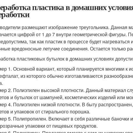
еработка пластика в домашних услови
еработки
водители размещают изображение треугольника. Данная ма
ачается цифрой от 1 до 7 внутри геометрической фигуры. 
 недопустима, так как пластик в процессе будет нагревать
чные вредоносные летучие соединения. Остается только р
аботка пластиковых бутылок в домашних условиях допусти
ер 1. Основной вариант, который планируется многими к и
ефталат, из которого обычно изготавливаются разнообразны
а.
ер 2. Полиэтилен высокой плотности. Данный материал сл
етов и бутылок от шампуней, косметических изделий или м
ер 4. Полиэтилен низкой плотности. В быту распространен,
етов и упаковок от стирального порошка.
ер 5. Полипропилен. Включает в себя различные баночки из
розрачные упаковки от пищевых продуктов.
ер 6. Полистирен. Продается вместе с самым широким спе