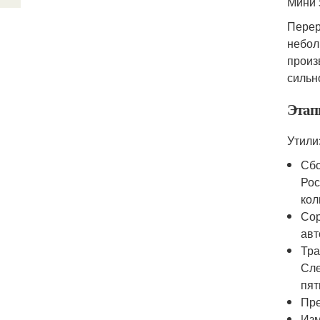
Мини 
Перер
небол
произ
сильн
Этап
Утили
Сбо
Рос
кол
Сор
авт
Тра
Сле
пят
Пре
Изм