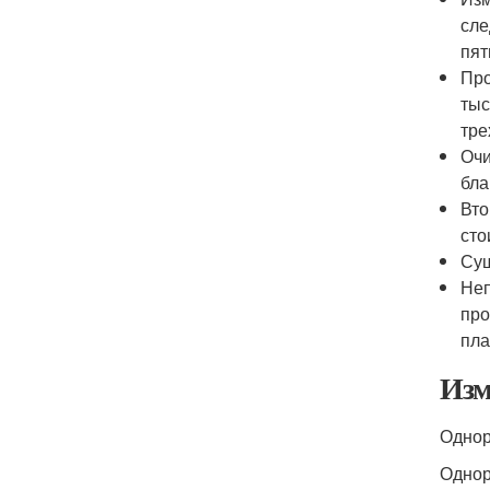
сле
пят
Про
тыс
тре
Очи
бла
Вто
сто
Суш
Неп
про
пла
Изм
Однор
Однор