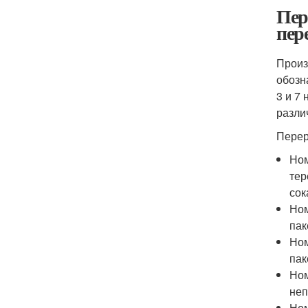
Пер
пер
Произ
обозн
3 и 7
разли
Перер
Ном
тер
сок
Ном
пак
Ном
пак
Ном
неп
Ном