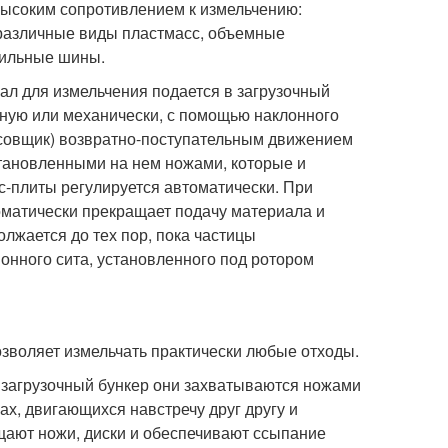
высоким сопротивлением к измельчению:
 различные виды пластмасс, объемные
бильные шины.
ал для измельчения подается в загрузочный
чную или механически, с помощью наклонного
ссовщик) возвратно-поступательным движением
тановленными на нем ножами, которые и
с-плиты регулируется автоматически. При
матически прекращает подачу материала и
лжается до тех пор, пока частицы
онного сита, установленного под ротором
воляет измельчать практически любые отходы.
 загрузочный бункер они захватываются ножами
х, двигающихся навстречу друг другу и
щают ножи, диски и обеспечивают ссыпание