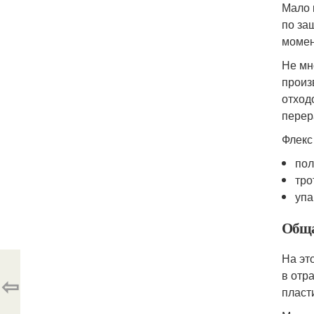
Мало 
по за
момен
Не мн
произ
отход
перер
Флекс
пол
тро
упа
Обща
На эт
в отр
⇦
пласт