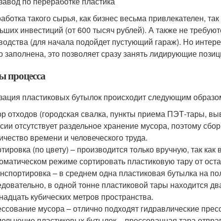
завод по переработке пластика
аботка такого сырья, как бизнес весьма привлекателен, так
ьших инвестиций (от 600 тысяч рублей). А также не требу
водства (для начала подойдет пустующий гараж). Но интерес
о заполнена, это позволяет сразу занять лидирующие позиц
ы процесса
зация пластиковых бутылок происходит следующим образо
р отходов (городская свалка, пункты приема ПЭТ-тары, в
сии отсутствует раздельное хранение мусора, поэтому сбо
ичество времени и человеческого труда.
тировка (по цвету) – производится только вручную, так как
оматическом режиме сортировать пластиковую тару от оста
нспортировка – в среднем одна пластиковая бутылка на пол
довательно, в одной тонне пластиковой тары находится дв
надцать кубических метров пространства.
ссование мусора – отлично подходят гидравлические прес
ельчение пластиковых бутылок – прессованная тара отпра