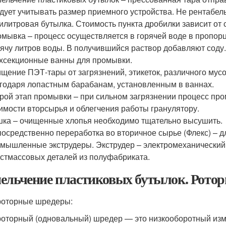
дует учитывать размер приемного устройства. Не рентабель
илитровая бутылка. Стоимость пункта дробилки зависит от 
мывка – процесс осуществляется в горячей воде в пропорц
ячу литров воды. В получившийся раствор добавляют соду
хсекционные ванны для промывки.
щение ПЭТ-тары от загрязнений, этикеток, различного мус
годаря лопастным барабанам, установленным в ваннах.
рой этап промывки – при сильном загрязнении процесс пр
имости вторсырья и облегчения работы гранулятору.
ка – очищенные хлопья необходимо тщательно высушить.
осредственно переработка во вторичное сырье (Флекс) – д
мышленные экструдеры. Экструдер – электромеханический 
стмассовых деталей из полуфабриката.
ельчение пластиковых бутылок. Ротор
оторные шредеры:
оторный (одновальный) шредер — это низкооборотный изме