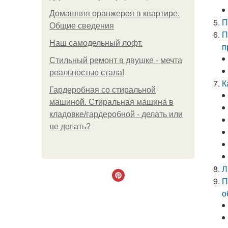
Домашняя оранжерея в квартире.
П
Общие сведения
П
Наш самодельный лофт.
п
Стильный ремонт в двушке - мечта
реальностью стала!
К
Гардеробная со стиральной
машиной. Стиральная машина в
кладовке/гардеробной - делать или
не делать?
Л
П
о