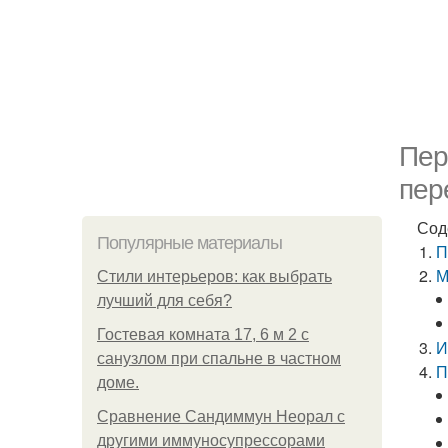
Пер
пер
Сод
Популярные материалы
П
М
Стили интерьеров: как выбрать
лучший для себя?
Гостевая комната 17, 6 м 2 с
И
санузлом при спальне в частном
П
доме.
Сравнение Сандиммун Неорал с
другими иммуносупрессорами