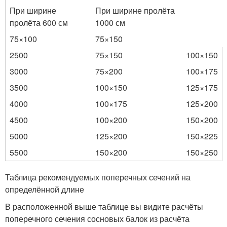
При ширине
При ширине пролёта
пролёта 600 см
1000 см
75×100
75×150
2500
75×150
100×150
3000
75×200
100×175
3500
100×150
125×175
4000
100×175
125×200
4500
100×200
150×200
5000
125×200
150×225
5500
150×200
150×250
Таблица рекомендуемых поперечных сечений на
определённой длине
В расположенной выше таблице вы видите расчёты
поперечного сечения сосновых балок из расчёта