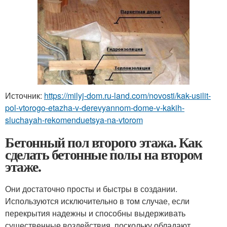
Источник:
https://milyj-dom.ru-land.com/novosti/kak-usilit-
pol-vtorogo-etazha-v-derevyannom-dome-v-kakih-
sluchayah-rekomenduetsya-na-vtorom
Бетонный пол второго этажа. Как
сделать бетонные полы на втором
этаже.
Они достаточно просты и быстры в создании.
Используются исключительно в том случае, если
перекрытия надежны и способны выдерживать
существенные воздействия, поскольку обладают