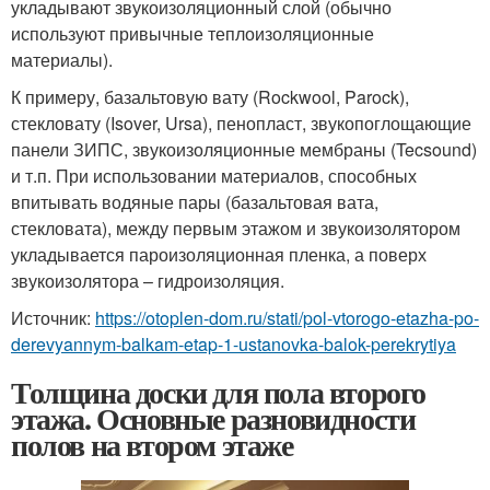
укладывают звукоизоляционный слой (обычно
используют привычные теплоизоляционные
материалы).
К примеру, базальтовую вату (Rockwool, Parock),
стекловату (Isover, Ursa), пенопласт, звукопоглощающие
панели ЗИПС, звукоизоляционные мембраны (Tecsound)
и т.п. При использовании материалов, способных
впитывать водяные пары (базальтовая вата,
стекловата), между первым этажом и звукоизолятором
укладывается пароизоляционная пленка, а поверх
звукоизолятора – гидроизоляция.
Источник:
https://otoplen-dom.ru/stati/pol-vtorogo-etazha-po-
derevyannym-balkam-etap-1-ustanovka-balok-perekrytiya
Толщина доски для пола второго
этажа. Основные разновидности
полов на втором этаже