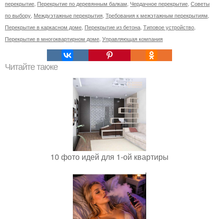
перекрытие
,
Перекрытие по деревянным балкам
,
Чердачное перекрытие
,
Советы
по выбору
,
Междуэтажные перекрытия
,
Требования к межэтажным перекрытиям
,
Перекрытие в каркасном доме
,
Перекрытие из бетона
,
Типовое устройство
,
Перекрытие в многоквартирном доме
,
Управляющая компания
Читайте также
10 фото идей для 1-ой квартиры