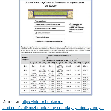
Источник:
https://interer-i-dekor.ru-
land.com/stati/mezhduetazhnye-perekrytiya-derevyannye-