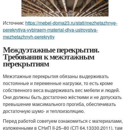
Источник:
https://mebel-doma23.ru/stati/mezhetazhnye-
perekrytiya-vybiraem-material-dlya-ustroystva-
mezhetazhnyh-perekrytiy
Междуэтажные перекрытия.
Требования к межэтажным
перекрытиям
Межэтажные перекрытия обязаны выдерживать
постоянные и переменные нагрузки, то есть кроме
собственного веса выдерживать вес мебели и людей.
Они должны быть достаточно жёсткими и не допускать
превышение максимального прогиба, обеспечивать
достаточную шумо- и теплоизоляцию.
Перед работой советуем ознакомиться с материалами,
изложенными в СНиП II-25–80 (СП 64.13330.2011), там