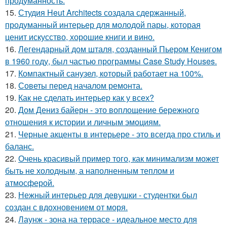
продуманность.
15.
Студия Heut Architects создала сдержанный,
продуманный интерьер для молодой пары, которая
ценит искусство, хорошие книги и вино.
16.
Легендарный дом шталя, созданный Пьером Кенигом
в 1960 году, был частью программы Case Study Houses.
17.
Компактный санузел, который работает на 100%.
18.
Советы перед началом ремонта.
19.
Как не сделать интерьер как у всех?
20.
Дом Дениз байерн - это воплощение бережного
отношения к истории и личным эмоциям.
21.
Черные акценты в интерьере - это всегда про стиль и
баланс.
22.
Очень красивый пример того, как минимализм может
быть не холодным, а наполненным теплом и
атмосферой.
23.
Нежный интерьер для девушки - студентки был
создан с вдохновением от моря.
24.
Лаунж - зона на террасе - идеальное место для