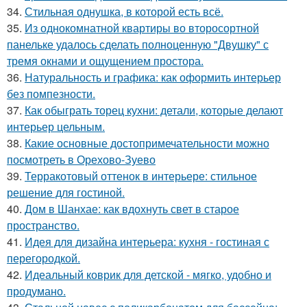
34.
Стильная однушка, в которой есть всё.
35.
Из однокомнатной квартиры во второсортной
панельке удалось сделать полноценную "Двушку" с
тремя окнами и ощущением простора.
36.
Натуральность и графика: как оформить интерьер
без помпезности.
37.
Как обыграть торец кухни: детали, которые делают
интерьер цельным.
38.
Какие основные достопримечательности можно
посмотреть в Орехово-Зуево
39.
Терракотовый оттенок в интерьере: стильное
решение для гостиной.
40.
Дом в Шанхае: как вдохнуть свет в старое
пространство.
41.
Идея для дизайна интерьера: кухня - гостиная с
перегородкой.
42.
Идеальный коврик для детской - мягко, удобно и
продумано.