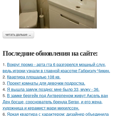
читать дальше →
Последние обновления на сайте:
1.
Вокруг промо - арта гта 6 разгорелся мощный слух,
ведь игроки узнали в главной красотке Габриэлу Чикин.
2.
Квартира площадью 108 кв.
3.
Проект комнаты для девочкм подростка.
4.
Я вышла замуж поздно: мне было 33, мужу - 36.
5.
В замке бергейк под Антверпеном живут Аксель ван
Ден босше, сооснователь бренда Serax, и его жена,
художница и керамист мари михилссен.
6.
Яркая квартира с характером: дизайнер объединила