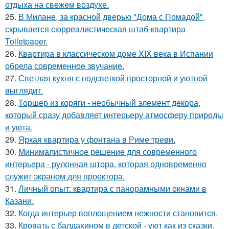
отдыха на свежем воздухе.
25.
В Милане, за красной дверью "Дома с Помадой",
скрывается сюрреалистическая штаб-квартира
Toiletpaper.
26.
Квартира в классическом доме XIX века в Испании
обрела современное звучание.
27.
Светлая кухня с подсветкой просторной и уютной
выглядит.
28.
Торшер из коряги - необычный элемент декора,
который сразу добавляет интерьеру атмосферу природы
и уюта.
29.
Яркая квартира у фонтана в Риме треви.
30.
Минималистичное решение для современного
интерьера - рулонная штора, которая одновременно
служит экраном для проектора.
31.
Личный опыт: квартира с панорамными окнами в
Казани.
32.
Когда интерьер воплощением нежности становится.
33.
Кровать с балдахином в детской - уют как из сказки.