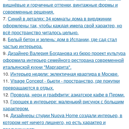
вишнёвые и горчичные оттенки, винтажные формы и
современные решения.
7.
Синий в деталях: 34 комнаты дома в вирджинии
оформлены так, чтобы каждая имела свой характер, но
всё пространство читалось цельно.
8.
Белый бетон и зелень: дом в Испании, где сад стал
частью интерьера.
9.
Дизайнер Валерия Богданова из бюро проект культура
оформила интерьер семейного ресторана современной
итальянской кухни "Маргарита".
10.
Интерьер недели: эклектичная квартира в Москве.
11.
Visage Concept - бьюти - пространство, где покупки
превращаются в отдых.
12.
Провода, неон и граффити: азиатское кафе в Перми.
13.
Горошек в интерьере: маленький рисунок с большим
характером.
14.
Дизайнеры студии Nuova Home создали интерьер, в
котором нет ничего лишнего, но есть характер и