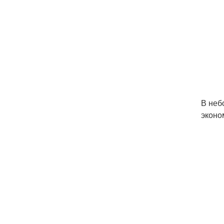
В неб
эконо