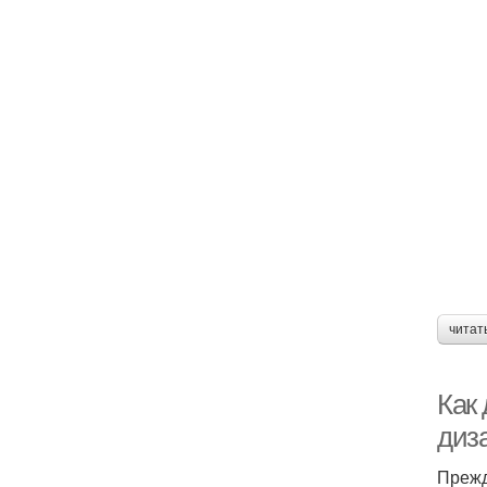
читат
Как 
диз
Прежд