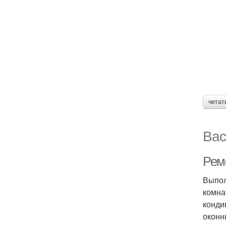
читат
Вас
Рем
Выпол
комна
конди
оконн