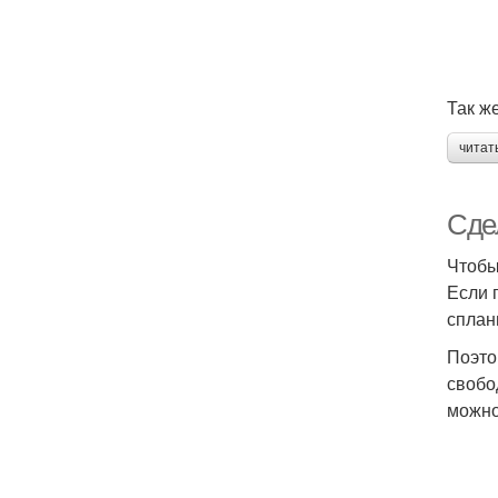
Так ж
читат
Сде
Чтобы
Если 
сплан
Поэто
свобо
можно