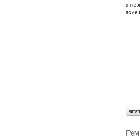
интер
помещ
читат
Рем