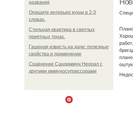
Нов
названия
Специ
Опишите интерьер кухни в 2-3
словах.
Плано
Стильная квартира в светлых
Хорош
приятных тонах.
работ
Гашеная известь на даче: полезные
брига
свойства и применение
плано
оштук
Сравнение Сандиммун Неорал с
другими иммуносупрессорами
Недос