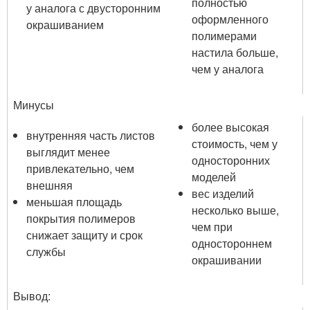
полностью
у аналога с двусторонним
оформленного
окрашиванием
полимерами
настила больше,
чем у аналога
Минусы
более высокая
внутренняя часть листов
стоимость, чем у
выглядит менее
односторонних
привлекательно, чем
моделей
внешняя
вес изделий
меньшая площадь
несколько выше,
покрытия полимеров
чем при
снижает защиту и срок
одностороннем
службы
окрашивании
Вывод: