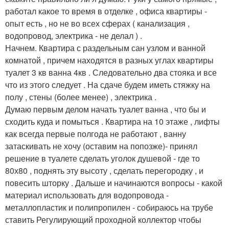
работал какое то время в отделке , офиса квартиры -
опыт есть , но не во всех сферах ( канализация ,
водопровод, электрика - не делал ) .
Начнем. Квартира с раздельным сан узлом и ванной
комнатой , причем находятся в разных углах квартиры
туалет 3 кв ванна 4кв . Следовательно два стояка и все
что из этого следует . На сдаче будем иметь стяжку на
полу , стены (более менее) , электрика .
Думаю первым делом начать туалет ванна , что бы и
сходить куда и помыться . Квартира на 10 этаже , лифты
как всегда первые полгода не работают , ванну
затаскивать не хочу (оставим на попозже)- принял
решение в туалете сделать уголок душевой - где то
80х80 , поднять эту высоту , сделать перегородку , и
повесить шторку . Дальше и начинаются вопросы - какой
материал использовать для водопровода -
металлопластик и полипропилен - собираюсь на трубе
ставить Регулирующий проходной коллектор чтобы