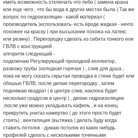
иметь возможность отключать что либо ( замена крана
или еще чего , что бы вода в других местах была ).Так же
вопрос по гидроизоляции - какой материал (
производитель )использовать- есть вроде жидкая - нечто
похожее на краску ( при высыхании похожа на латекс
или резину) . Перегородку сделать из сибита тонкого или
ГВЛВ с конструкцией .
алгоритм следующий -
подключаю Регулирующий проходной коллектор,
развожу трубы (холодная горячая ) , слив для душа ,
пока не могу сказать скрытая проводка в стене будет или
обошью ГВЛВ, после делаю перегородку , затем
поднимаю квадрат ( в центре слив, наклона будет
несколько градусов в центр ) , делаю гидроизоляцию
.после уже можно укладывать кафель , и на конец
прикрутить унитаз намертво ( до этого просто будет
стоять) , вентиляция (вытяжка ) делать буду когда
ставить потолок - думаю потолок из каких нибудь
профилей сделать с несколькими точечными