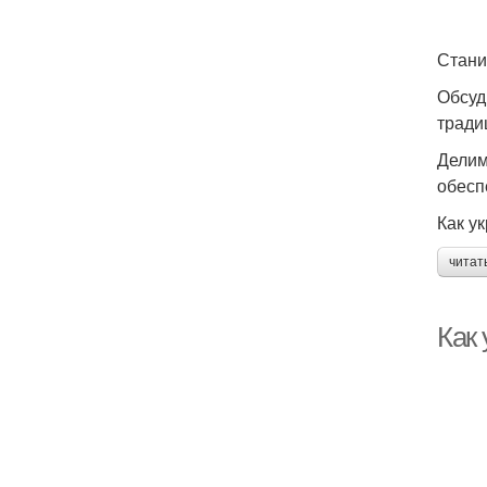
Стани
Обсуд
тради
Делим
обесп
Как у
читат
Как 