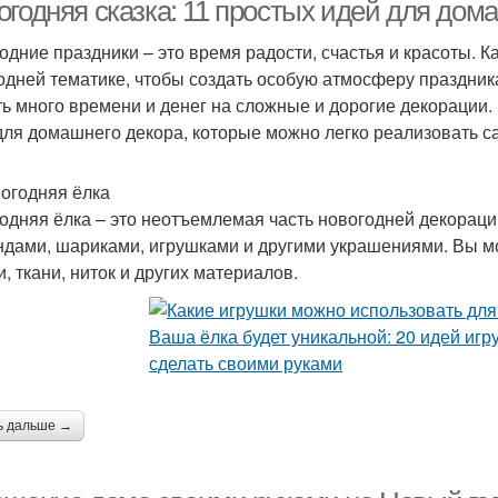
огодняя сказка: 11 простых идей для дом
одние праздники – это время радости, счастья и красоты. К
одней тематике, чтобы создать особую атмосферу праздника
овогодний дерево
Новогодние украшения
ть много времени и денег на сложные и дорогие декорации.
для домашнего декора, которые можно легко реализовать с
вогодняя ёлка
вогодний интерьер
Новогодний стол
Нов
одняя ёлка – это неотъемлемая часть новогодней декораци
ндами, шариками, игрушками и другими украшениями. Вы м
, ткани, ниток и других материалов.
Год без елки
Новогодний елка
Ново
ь дальше →