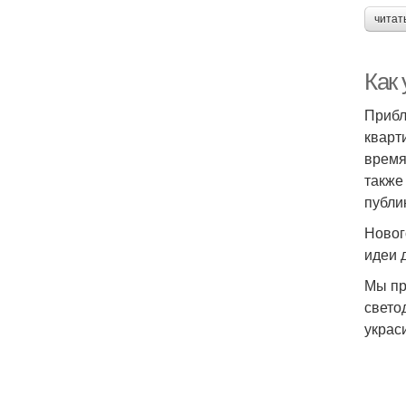
читат
Как
Прибл
кварт
время
также
публи
Новог
идеи 
Мы пр
свето
украс