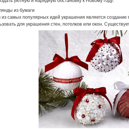
оздать уютную и нарядную обстановку к Новому году.
рлянды из бумаги
 из самых популярных идей украшения является создание г
ьзовать для украшения стен, потолков или окон. Существуе