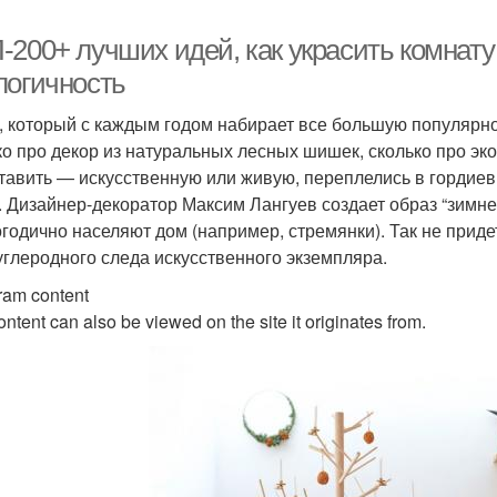
200+ лучших идей, как украсить комнату 
логичность
, который с каждым годом набирает все большую популярно
ко про декор из натуральных лесных шишек, сколько про эк
ставить — искусственную или живую, переплелись в гордиев 
. Дизайнер-декоратор Максим Лангуев создает образ “зимне
огодично населяют дом (например, стремянки). Так не приде
 углеродного следа искусственного экземпляра.
ram content
ontent can also be viewed on the site it originates from.