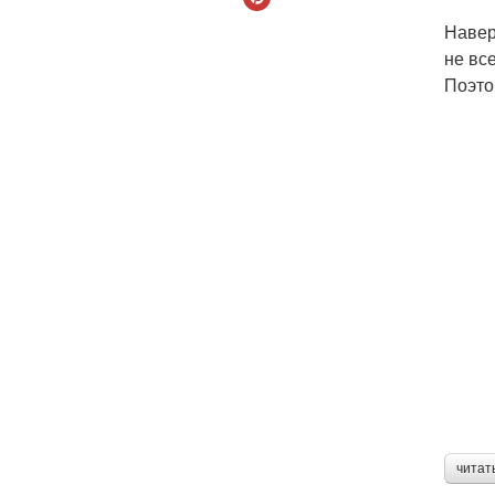
Навер
не вс
Поэто
читат