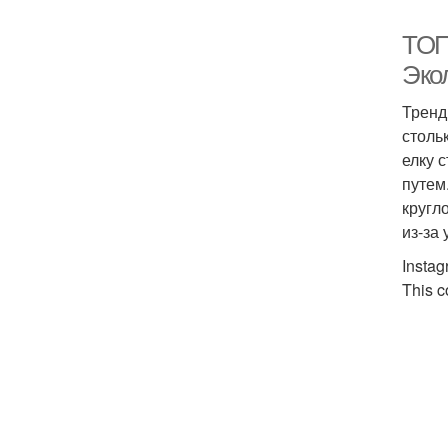
ТОП-
Эко
Тренд
столь
елку 
путем
кругл
из-за
Instag
This c