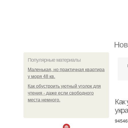
Нов
Популярные материалы
Маленькая, но практичная квартира
у моря 48 кв.
Как обустроить уютный уголок для
чтения - даже если свободного
места немного.
Как 
укра
94546