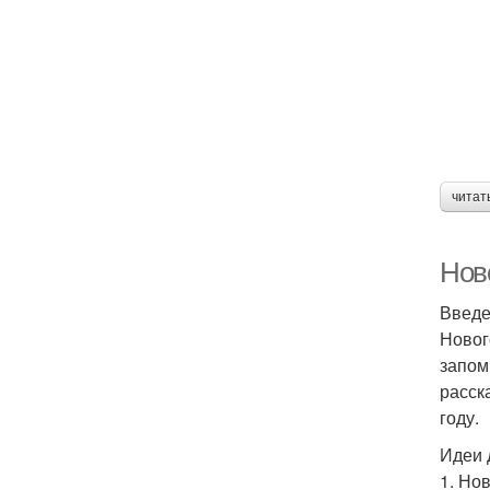
читат
Нов
Введ
Новог
запом
расск
году.
Идеи 
1. Но