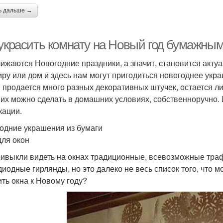
ь дальше →
 украсить комнату на Новый год бумажным
ижаются Новогодние праздники, а значит, становится актуа
иру или дом и здесь нам могут пригодиться новогоднее украш
 продается много разных декоративных штучек, остается ли
 их можно сделать в домашних условиях, собственноручно. 
кации.
одние украшения из бумаги
для окон
ивыкли видеть на окнах традиционные, всевозможные тра
диодные гирлянды, но это далеко не весь список того, что мо
ить окна к Новому году?