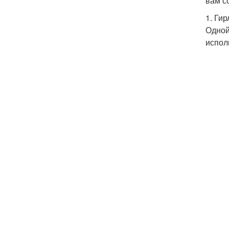
вам с
1. Ги
Одной
испол