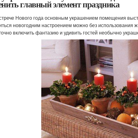
енить главный элемент праздника
стрече Нового года основным украшением помещения высту
иться новогодним настроением можно без использования жи
точно включить фантазию и удивить гостей необычно укра