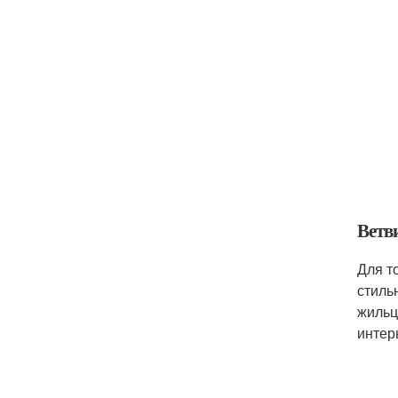
Ветв
Для т
стиль
жильц
интер