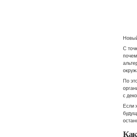
Новый
С точ
почем
альте
окруж
По эт
орган
с дек
Если 
будущ
остан
Как