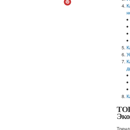
К
н
К
У
К
д
К
ТОП
Эко
Тренд