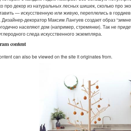
ко про декор из натуральных лесных шишек, сколько про эк
ставить — искусственную или живую, переплелись в гордиев 
. Дизайнер-декоратор Максим Лангуев создает образ “зимне
огодично населяют дом (например, стремянки). Так не приде
 углеродного следа искусственного экземпляра.
gram content
ontent can also be viewed on the site it originates from.