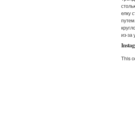
столь
елку 
путем
кругл
из-за
Insta
This c