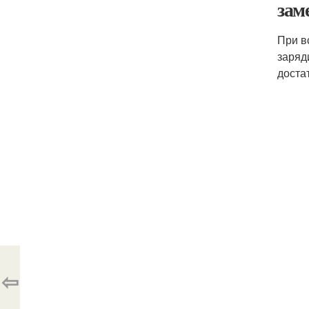
зам
При в
заряд
доста
⇦