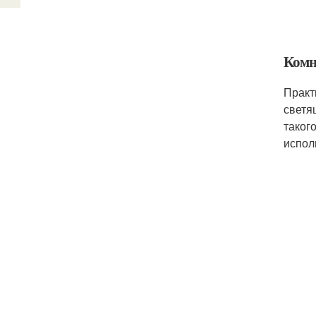
Комн
Практ
светя
таког
испол