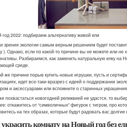
 год 2022: подбираем альтернативу живой ели
ки зрения экологии самым верным решением будет поставит
у ). Однако, если по какой-то причине вы не можете или не 
рнативы. Разбираемся, как заменить натуральную елку на Н
ающей среде.
ой же причине порыв купить новые игрушки, пусть и серт
изациях, идет все-таки вразрез с идеей о поддержании эко
ором и аксессуарами или вспомните о старинных украшени
же похвастаться новогодней реликвией не удастся, то выби
ее: откажитесь от “символичных” фигурок с тигром, про кот
овитесь на тех образах, которые будут радовать вас долгие 
 украсить комнату на Новый год без елк