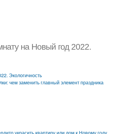
мнату на Новый год 2022.
022. Экологичность
ёлки: чем заменить главный элемент праздника
рдито украсить квартиру или дом к Новому году