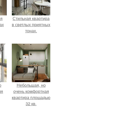
ая
Стильная квартира
ах
в светлых приятных
тонах.
ю
Небольшая, но
ля
очень комфортная
квартира площадью
32 кв.