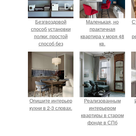
Безгвоздовой
Маленькая, но
С
способ установки
практичная
полки: простой
квартира у моря 48
р
способ без
кв.
инструментов
Опишите интерьер
Реализованным
кухни в 2-3 словах.
интерьером
квартиры в старом
фонде в СПб
делимся.