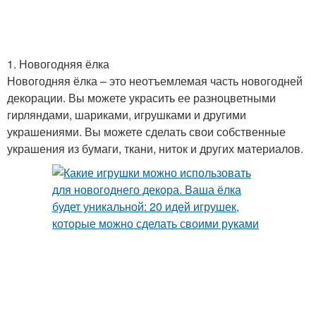
Подарки на новый год
Новогодние идеи
1. Новогодняя ёлка
Новогодняя ёлка – это неотъемлемая часть новогодней
декорации. Вы можете украсить ее разноцветными
гирляндами, шариками, игрушками и другими
Новогодние сувениры
Сладкий подарок
украшениями. Вы можете сделать свои собственные
украшения из бумаги, ткани, ниток и других материалов.
Подарок на новый год