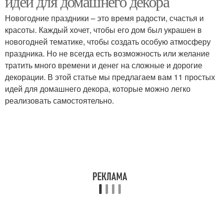
идей для домашнего декора
Новогодние праздники – это время радости, счастья и
красоты. Каждый хочет, чтобы его дом был украшен в
новогодней тематике, чтобы создать особую атмосферу
Новогодние шары
Новогодние розетки
праздника. Но не всегда есть возможность или желание
тратить много времени и денег на сложные и дорогие
декорации. В этой статье мы предлагаем вам 11 простых
идей для домашнего декора, которые можно легко
Новогодние ветви
Новогодние звёзды
реализовать самостоятельно.
Новогодние гирлянды
Новогодний декор
Новогодний дерево
Новогодние поделки