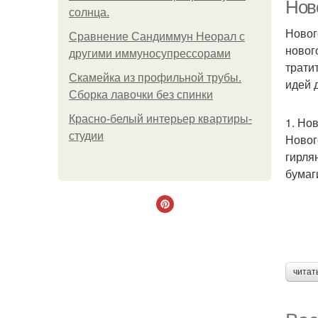
Нов
солнца.
Новог
Сравнение Сандиммун Неорал с
новог
другими иммуносупрессорами
Н
трати
Скамейка из профильной трубы.
идей 
Сборка лавочки без спинки
Красно-белый интерьер квартиры-
1. Но
студии
Новог
гирля
бумаги
читат