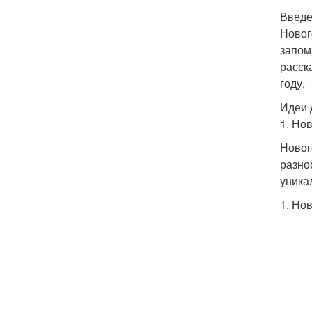
Введ
Новог
запом
расск
году.
Идеи 
1. Но
Новог
разно
уника
1. Но