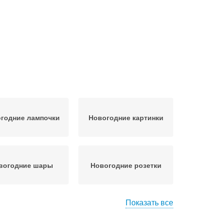
годние лампочки
Новогодние картинки
вогодние шары
Новогодние розетки
Показать все
годние гирлянды
Новогодний декор