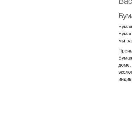
Вас
Бум
Бумаж
Бумаг
мы ра
Преим
Бумаж
доме.
эколо
индив