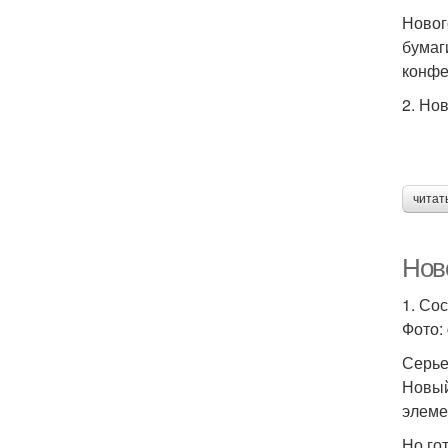
Новог
бумаг
конфе
2. Но
читат
Ново
1. Со
Фото: 
Серье
Новый
элеме
Но го