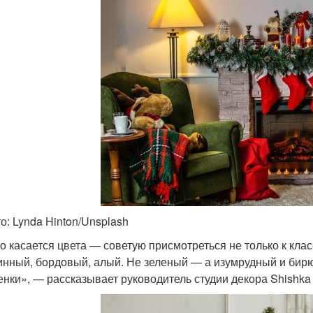
о: Lynda Hinton/Unsplash
о касается цвета — советую присмотреться не только к кла
инный, бордовый, алый. Не зеленый — а изумрудный и бирю
енки», — рассказывает руководитель студии декора Shishk