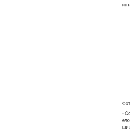
инт
Фот
«Ос
ело
шиш