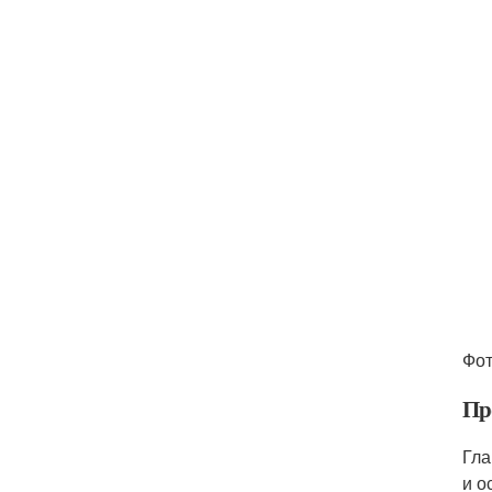
Фот
Пр
Гла
и о