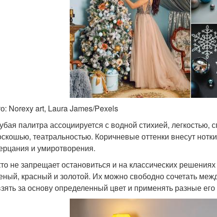
о: Norexy art, Laura James/Pexels
убая палитра ассоциируется с водной стихией, легкостью, 
оскошью, театральностью. Коричневые оттенки внесут нотки
ерцания и умиротворения.
то не запрещает остановиться и на классических решениях
еный, красный и золотой. Их можно свободно сочетать ме
зять за основу определенный цвет и применять разные его 