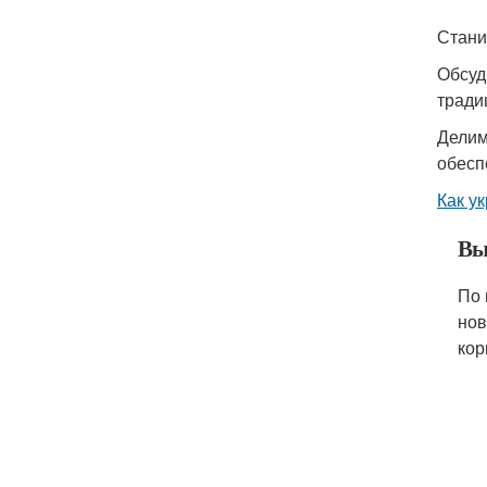
Стани
Обсуд
тради
Делим
обесп
Как у
Вы
По 
нов
кор