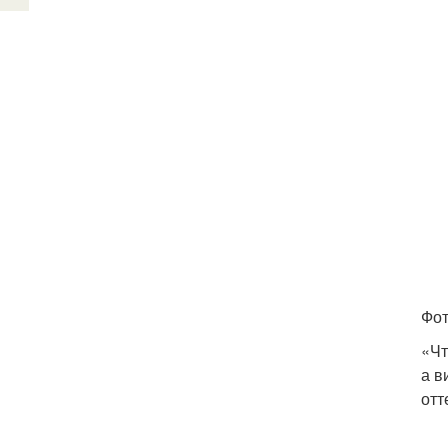
Фот
«Чт
а в
отт