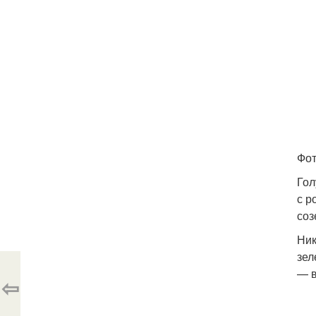
Фот
Гол
с р
соз
Ник
зел
— в
⇦