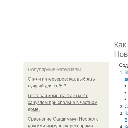
Как
Нов
Сод
Популярные материалы
К
д
Стили интерьеров: как выбрать
лучший для себя?
Гостевая комната 17, 6 м 2 с
санузлом при спальне в частном
С
доме.
К
Сравнение Сандиммун Неорал с
В
другими иммуносупрессорами
К