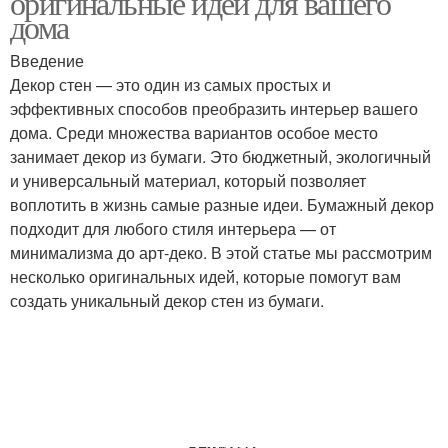
оригинальные идеи для вашего
дома
Введение
Декор стен — это один из самых простых и
Декор из бумаги
Декор для стен
эффективных способов преобразить интерьер вашего
дома. Среди множества вариантов особое место
занимает декор из бумаги. Это бюджетный, экологичный
и универсальный материал, который позволяет
Идеи для супер декора
Бумажные обои
воплотить в жизнь самые разные идеи. Бумажный декор
подходит для любого стиля интерьера — от
минимализма до арт-деко. В этой статье мы рассмотрим
несколько оригинальных идей, которые помогут вам
Тенденции в бумажном
создать уникальный декор стен из бумаги.
Декор на стены
декоре
Основные идеи
Бумажные гирлянды