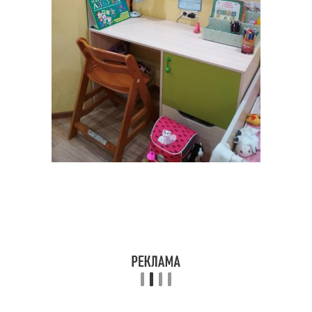
Бумажные украшения
Простые идеи
Идеи для украшения
Необычные идеи
Крафт-бумага для
Стены для бумажного
бумажного творчества
украшения