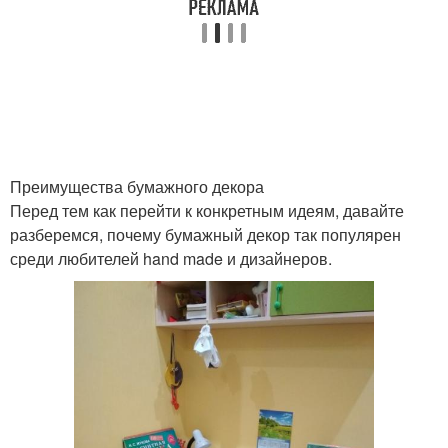
Бумажные фонарики
Доступные идеи
Идеи для поделок
Нестандартные идеи
Преимущества бумажного декора
Перед тем как перейти к конкретным идеям, давайте
разберемся, почему бумажный декор так популярен
среди любителей hand made и дизайнеров.
Идеи для бумажных
Бумажные поделки
поделок
Бумага для декора
Бумажные стены