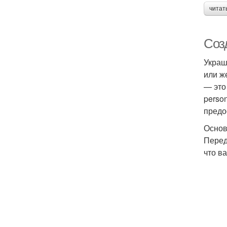
читат
Соз
Украш
или ж
— это 
perso
предо
Основ
Перед
что в