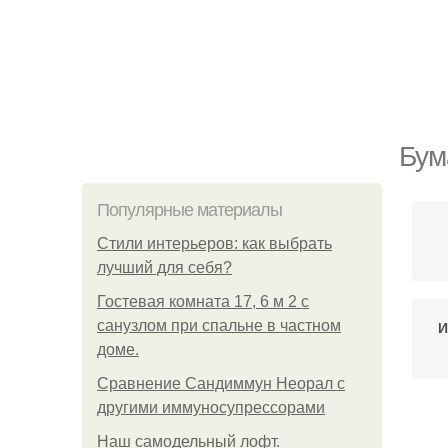
Бум
Популярные материалы
Стили интерьеров: как выбрать
лучший для себя?
Гостевая комната 17, 6 м 2 с
санузлом при спальне в частном
И
доме.
Сравнение Сандиммун Неорал с
другими иммуносупрессорами
И
Наш самодельный лофт.