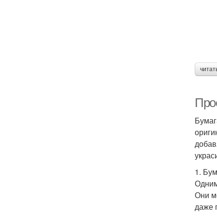
читат
Про
Бумаг
ориги
добав
украс
1. Бу
Одним
Они м
даже 