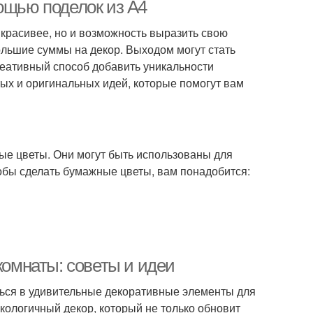
украшений
ощью поделок из А4
 красивее, но и возможность выразить свою
ольшие суммы на декор. Выходом могут стать
Крафт-бумага для
умажные стены
реативный способ добавить уникальности
бумажного творчества
тых и оригинальных идей, которые помогут вам
ые цветы. Они могут быть использованы для
тобы сделать бумажные цветы, вам понадобится:
комнаты: советы и идеи
ться в удивительные декоративные элементы для
кологичный декор, который не только обновит