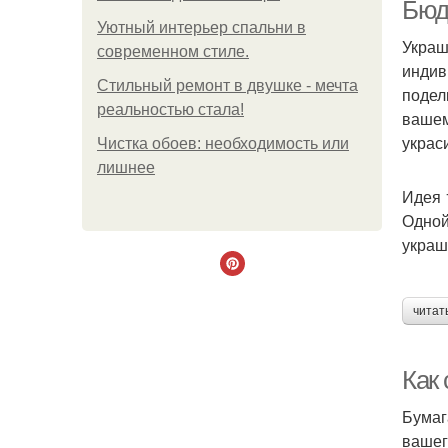
Бюд
Уютный интерьер спальни в
Украш
современном стиле.
индив
Стильный ремонт в двушке - мечта
подел
реальностью стала!
вашем
украс
Чистка обоев: необходимость или
лишнее
Ст
Идея 
Одной
украш
читат
Как 
Бумаг
вашег