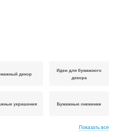
Идеи для бумажного
умажный декор
декора
ажные украшения
Бумажные снежинки
Показать все
Гамма для бумажных
жные скульптуры