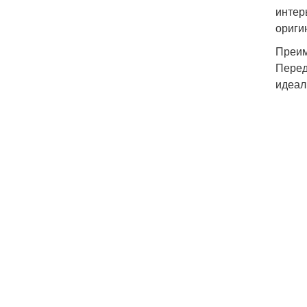
интер
ориги
Преим
Перед
идеал