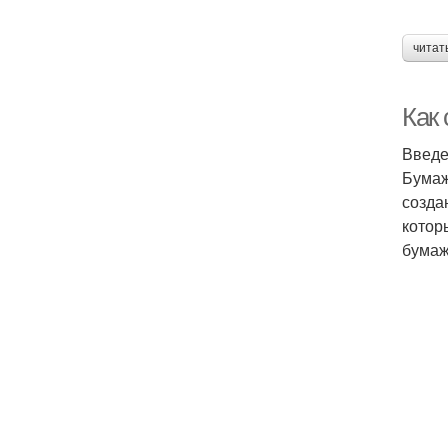
читат
Как
Введ
Бумаж
созда
котор
бумаж