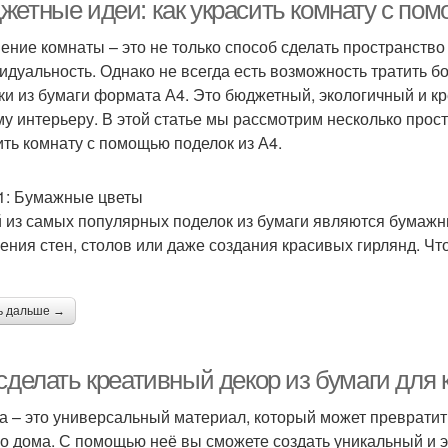
украшений
бумажных украшений
жетные идеи: как украсить комнату с пом
ение комнаты – это не только способ сделать пространство
идуальность. Однако не всегда есть возможность тратить б
Фонарики для
Бумажные шары
Б
ки из бумаги формата А4. Это бюджетный, экологичный и к
украшения
у интерьеру. В этой статье мы рассмотрим несколько прос
ить комнату с помощью поделок из А4.
ены для бумажного
1: Бумажные цветы
украшения
 из самых популярных поделок из бумаги являются бумажн
ения стен, столов или даже создания красивых гирлянд. Ч
ь дальше →
сделать креативный декор из бумаги для 
а – это универсальный материал, который может преврати
о дома. С помощью неё вы сможете создать уникальный и э