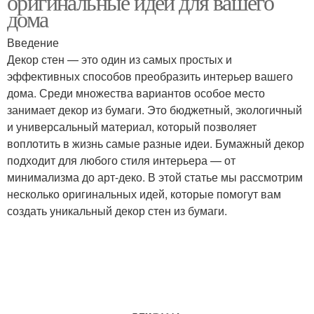
оригинальные идеи для вашего
дома
Введение
Идеи для бумажного
Тенденции в бумажном
Декор стен — это один из самых простых и
декора
декоре
эффективных способов преобразить интерьер вашего
дома. Среди множества вариантов особое место
занимает декор из бумаги. Это бюджетный, экологичный
и универсальный материал, который позволяет
Домашний декор
Ориги для декора
воплотить в жизнь самые разные идеи. Бумажный декор
подходит для любого стиля интерьера — от
минимализма до арт-деко. В этой статье мы рассмотрим
несколько оригинальных идей, которые помогут вам
создать уникальный декор стен из бумаги.
Декор от разрушения
Декор в интерьере
Бумага для домашнего
Декор для праздников
декора