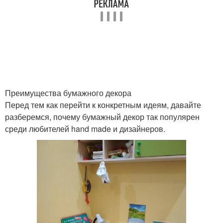
Стен с использованием
Декор на стену
Стеновый декор
Декор к стене
Преимущества бумажного декора
Перед тем как перейти к конкретным идеям, давайте
разберемся, почему бумажный декор так популярен
среди любителей hand made и дизайнеров.
Декор в разных стилях
Декор для стены
Украшения к стене
Примечательный декор