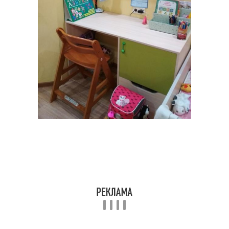
Декор для разных
Идеи для декора
комнат
Стен на кухне
Объемный декор
Стены без обоев