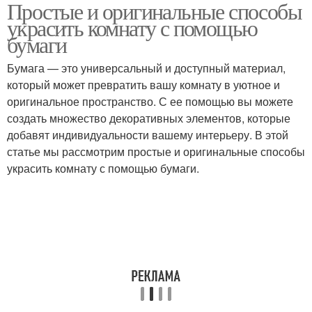
Простые и оригинальные способы
Бумажные украшения
Украшения для стола
украсить комнату с помощью
бумаги
Бумага — это универсальный и доступный материал,
Идеи для бумажного
который может превратить вашу комнату в уютное и
Идеи для украшения
декора
оригинальное пространство. С ее помощью вы можете
создать множество декоративных элементов, которые
добавят индивидуальности вашему интерьеру. В этой
статье мы рассмотрим простые и оригинальные способы
Материал для
Крафт-бумага для
украсить комнату с помощью бумаги.
украшения
бумажного творчества
Украшения в детской
комнате