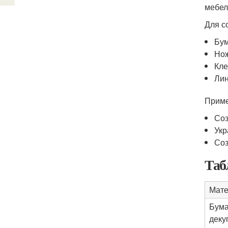
мебел
Для с
Бум
Но
Кл
Лин
Приме
Соз
Укр
Соз
Таб
Мате
Бума
деку