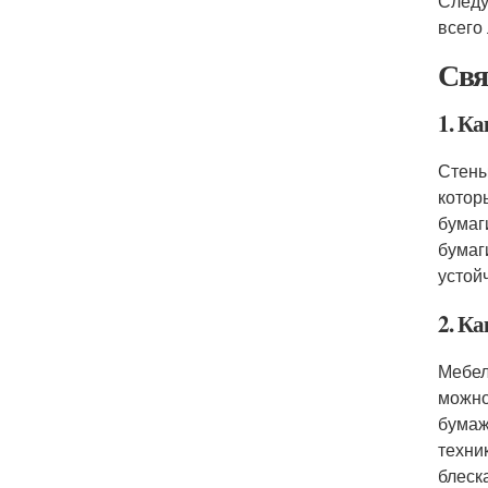
Следу
всего
Свя
1. К
Стены
котор
бумаг
бумаг
устой
2. Ка
Мебел
можно
бумаж
техни
блеска