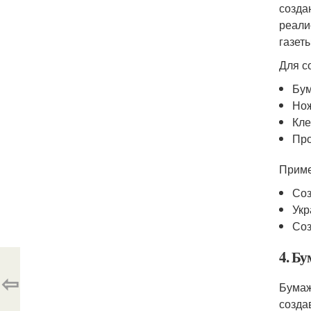
созда
реали
газеты
Для с
Бум
Но
Кл
Про
Приме
Соз
Укр
Соз
4. Б
⇦
Бумаж
созда