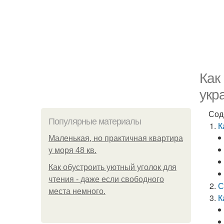
Как
укр
Сод
Популярные материалы
К
Маленькая, но практичная квартира
у моря 48 кв.
Как обустроить уютный уголок для
чтения - даже если свободного
С
места немного.
К