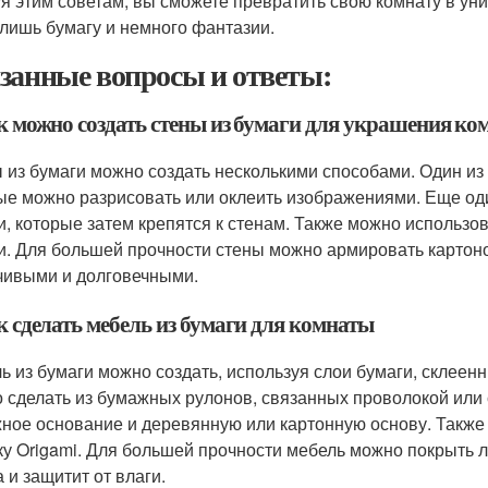
я этим советам, вы сможете превратить свою комнату в уни
 лишь бумагу и немного фантазии.
занные вопросы и ответы:
ак можно создать стены из бумаги для украшения к
 из бумаги можно создать несколькими способами. Один и
ые можно разрисовать или оклеить изображениями. Еще од
и, которые затем крепятся к стенам. Также можно использов
и. Для большей прочности стены можно армировать картон
чивыми и долговечными.
к сделать мебель из бумаги для комнаты
ь из бумаги можно создать, используя слои бумаги, склеен
 сделать из бумажных рулонов, связанных проволокой или 
ное основание и деревянную или картонную основу. Также
ку Origami. Для большей прочности мебель можно покрыть 
 и защитит от влаги.