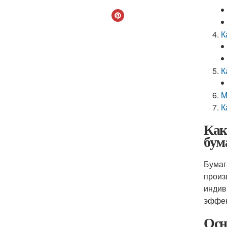
К
К
М
К
Как
бум
Бумаг
произ
индив
эффек
Осн