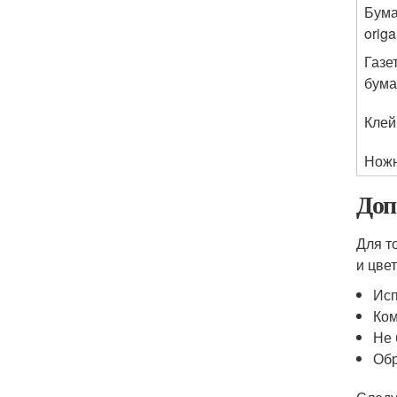
Бума
orig
Газе
бума
Клей
Нож
Доп
Для т
и цве
Исп
Ком
Не 
Обр