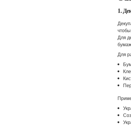
1. Д
Декуп
чтобы
Для д
бумаж
Для р
Бум
Кле
Кис
Пер
Приме
Укр
Соз
Укр