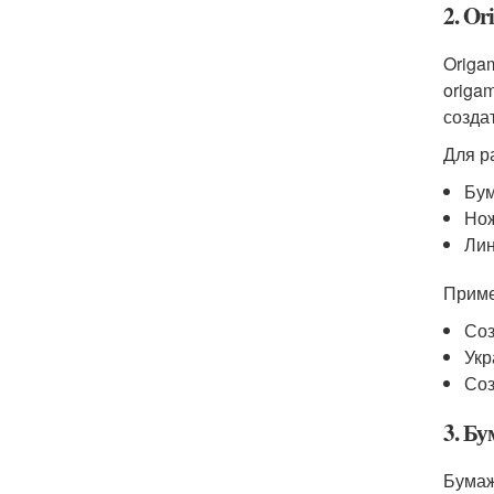
2. Or
Origa
origa
созда
Для р
Бум
Но
Лин
Приме
Соз
Укр
Соз
3. Б
Бумаж