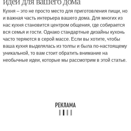
идей для вашего дома
Кухня – это не просто место для приготовления пищи, но
и важная часть интерьера вашего дома. Для многих из
нас кухня становится центром общения, где собирается
Оригинальные идеи
Идеи для освещения
вся семья и гости. Однако стандартные дизайны кухонь
часто теряются в серой массе. Если вы хотите, чтобы
ваша кухня выделялась из толпы и была по-настоящему
уникальной, то вам стоит обратить внимание на
Нестандартные идеи
Креативные идеи
необычные идеи, которые мы рассмотрим в этой статье.
Идеи для бумажного
Простые идеи
декора
Идеи для бумажных
Идеи в рукоделии
украшений