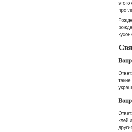
этого
прогл
Рожде
рожде
кухон
Свя
Вопр
Ответ
такие
украш
Вопр
Ответ
клей 
други