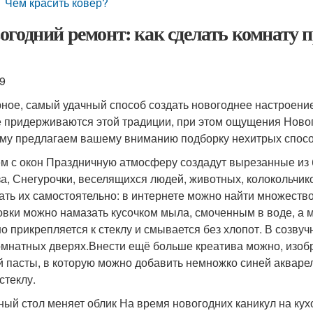
Чем красить ковёр?
огодний ремонт: как сделать комнату 
9
ное, самый удачный способ создать новогоднее настроение
е придерживаются этой традиции, при этом ощущения Новог
му предлагаем вашему вниманию подборку нехитрых спосо
м с окон Праздничную атмосферу создадут вырезанные из 
а, Снегурочки, веселящихся людей, животных, колокольчик
ать их самостоятельно: в интернете можно найти множество 
овки можно намазать кусочком мыла, смоченным в воде, а м
о прикрепляется к стеклу и смывается без хлопот. В созвуч
мнатных дверях.Внести ещё больше креатива можно, изобр
й пасты, в которую можно добавить немножко синей акварел
стеклу.
ный стол меняет облик На время новогодних каникул на кух