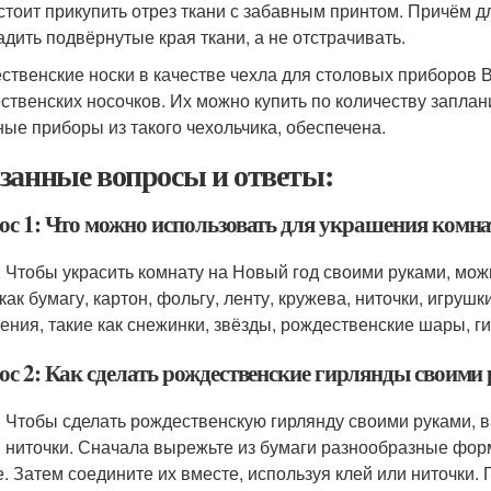
 стоит прикупить отрез ткани с забавным принтом. Причём 
адить подвёрнутые края ткани, а не отстрачивать.
ственские носки в качестве чехла для столовых приборов 
ственских носочков. Их можно купить по количеству запла
ные приборы из такого чехольчика, обеспечена.
занные вопросы и ответы:
ос 1: Что можно использовать для украшения комн
: Чтобы украсить комнату на Новый год своими руками, мо
 как бумагу, картон, фольгу, ленту, кружева, ниточки, игру
ения, такие как снежинки, звёзды, рождественские шары, 
ос 2: Как сделать рождественские гирлянды своими
: Чтобы сделать рождественскую гирлянду своими руками, 
и ниточки. Сначала вырежьте из бумаги разнообразные формы
е. Затем соедините их вместе, используя клей или ниточки