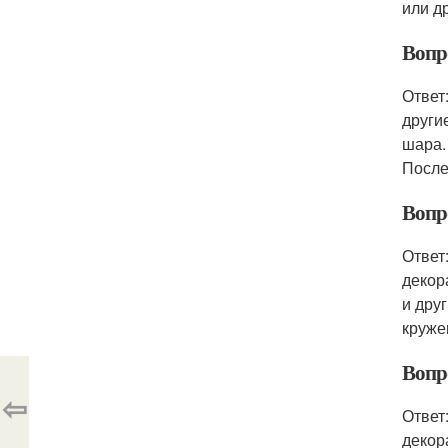
или д
Вопр
Ответ
други
шара.
После
Вопр
Ответ
декор
и дру
круже
Вопр
⇦
Ответ
декор