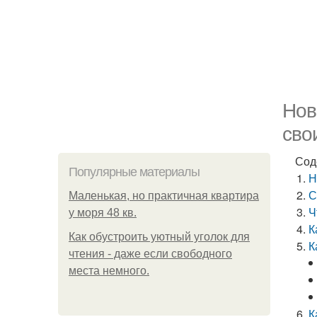
Нов
сво
Сод
Популярные материалы
Н
С
Маленькая, но практичная квартира
Ч
у моря 48 кв.
К
Как обустроить уютный уголок для
К
чтения - даже если свободного
места немного.
К