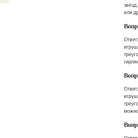
звёзд
или д
Вопр
Ответ
игруш
треуг
гирля
Вопр
Ответ
игруш
треуг
можно
Вопр
Ответ