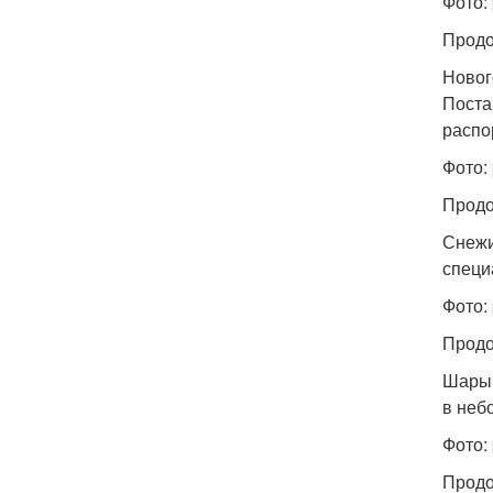
Фото:
Продо
Новог
Поста
распо
Фото:
Продо
Снежи
специ
Фото:
Продо
Шары 
в неб
Фото:
Продо