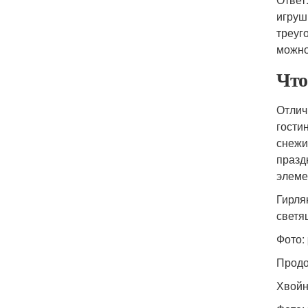
игруш
треуг
можно
Что
Отлич
гости
снежи
празд
элеме
Гирля
светя
Фото:
Продо
Хвойн