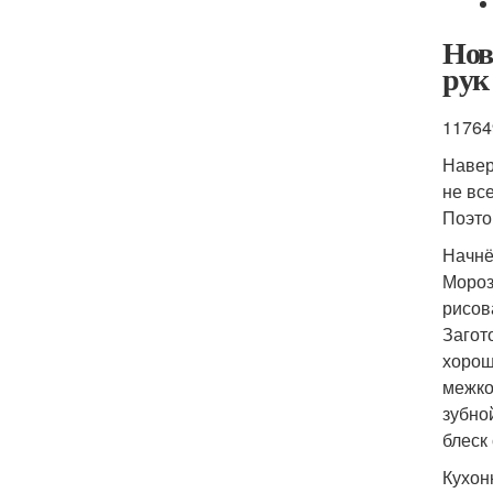
Нов
рук
11764
Навер
не вс
Поэто
Начнё
Мороз
рисов
Загот
хорош
межко
зубно
блеск 
Кухон