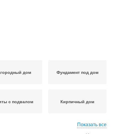
агородный дом
Фундамент под дом
иты с подвалом
Кирпичный дом
Показать все
двал под жилым