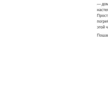
— дом
насте
Прост
погре
этой 
Пошаг