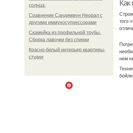
Как
солнца.
Строи
Сравнение Сандиммун Неорал с
того 
другими иммуносупрессорами
отлич
Скамейка из профильной трубы.
Сборка лавочки без спинки
Погре
Красно-белый интерьер квартиры-
необх
студии
нем н
Техни
бойле