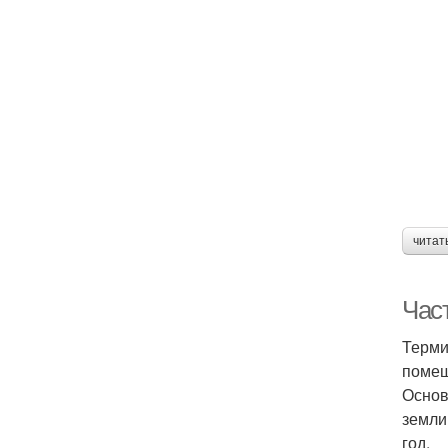
читат
Час
Терми
помещ
Основ
земли
год.