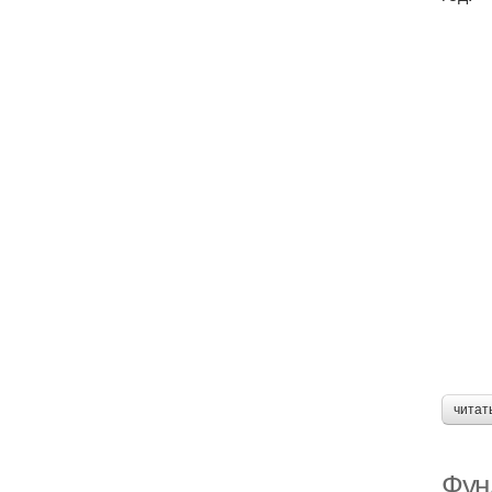
читат
Фун