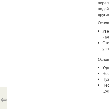
переп
подой
други
Основ
Уве
нач
Сте
уро
Основ
Удл
Нео
Нуж
Нео
цок
⇦