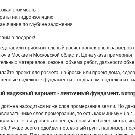
окая стоимость
раты на гидроизоляцию
аничения по глубине заложения
овим в подарок!
едставили приблизительный расчет популярных размеров 
люч в Москве и Московской области. Цена указа примерная,
тельных материалов, сезона, объема работ, дальности объек
лайте проект для расчета, наброски или проект дома, сдел
твенные надежные фундаменты с подвалом, под ключ и с м
й надежный вариант - ленточный фундамент, котор
 должна находиться ниже слоя промерзания земли. Но да
авливать ниже слоя промерзания, то есть как минимум на 1
авливать, если уровень перепада почвы не более метра, и
ой. Лучше всего подойдет невлажный грунт, например, пес
дроизоляцию. При других условиях надо учитывать плюсы и 