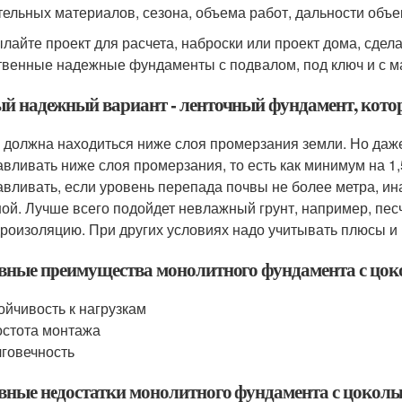
тельных материалов, сезона, объема работ, дальности объек
лайте проект для расчета, наброски или проект дома, сдел
твенные надежные фундаменты с подвалом, под ключ и с м
й надежный вариант - ленточный фундамент, котор
 должна находиться ниже слоя промерзания земли. Но да
авливать ниже слоя промерзания, то есть как минимум на 1
авливать, если уровень перепада почвы не более метра, и
ой. Лучше всего подойдет невлажный грунт, например, пес
дроизоляцию. При других условиях надо учитывать плюсы и 
вные преимущества монолитного фундамента с цок
ойчивость к нагрузкам
стота монтажа
говечность
вные недостатки монолитного фундамента с цокол