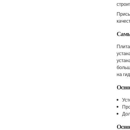
строи
Присы
качес
Самы
Плита
устан
устан
больш
на ги
Осно
Уст
Про
Дол
Осно