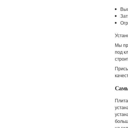
Выс
Зат
Огр
Устан
Мы пр
под к
строи
Присы
качес
Самы
Плита
устан
устан
больш
на ги