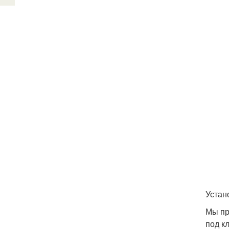
Устан
Мы пр
под к