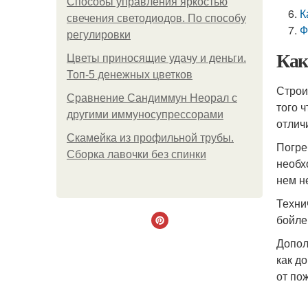
Способы управления яркостью
К
свечения светодиодов. По способу
Ф
регулировки
Как
Цветы приносящие удачу и деньги.
Топ-5 денежных цветков
Строи
Сравнение Сандиммун Неорал с
того 
другими иммуносупрессорами
отлич
Скамейка из профильной трубы.
Погре
Сборка лавочки без спинки
необх
нем н
Техни
бойле
Допол
как д
от по