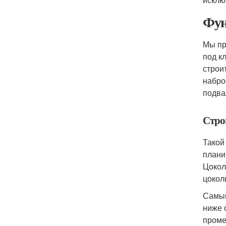
Фун
Мы пр
под к
строи
набро
подва
Стро
Такой
плани
Цокол
цокол
Самый
ниже 
проме