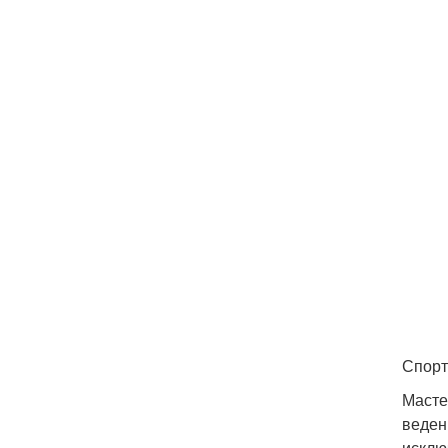
Спорт
Масте
веден
исклю