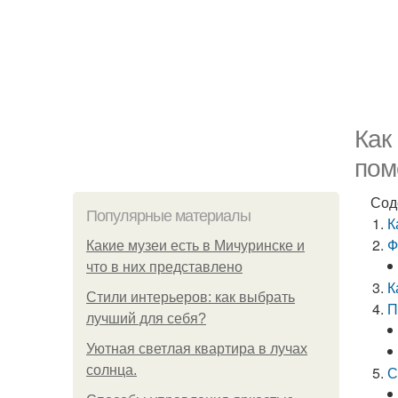
Как
пом
Сод
Популярные материалы
К
Ф
Какие музеи есть в Мичуринске и
что в них представлено
К
Стили интерьеров: как выбрать
П
лучший для себя?
Уютная светлая квартира в лучах
солнца.
С