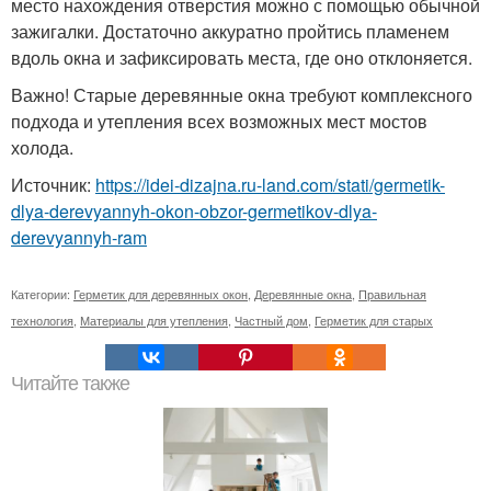
место нахождения отверстия можно с помощью обычной
зажигалки. Достаточно аккуратно пройтись пламенем
вдоль окна и зафиксировать места, где оно отклоняется.
Важно! Старые деревянные окна требуют комплексного
подхода и утепления всех возможных мест мостов
холода.
Источник:
https://idei-dizajna.ru-land.com/stati/germetik-
dlya-derevyannyh-okon-obzor-germetikov-dlya-
derevyannyh-ram
Категории:
Герметик для деревянных окон
,
Деревянные окна
,
Правильная
технология
,
Материалы для утепления
,
Частный дом
,
Герметик для старых
Читайте также