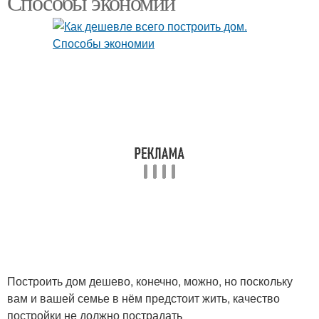
Способы экономии
Дом из газоблока
Микроклимат в доме
Сырости в доме
Дом из бревна
Фундамент под
Дешевые материалы
каркасный дом
Построить дом дешево, конечно, можно, но поскольку
Дом из камня
Дом от а
вам и вашей семье в нём предстоит жить, качество
постройки не должно пострадать