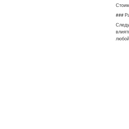
Стоим
### Р
Следу
влият
любой