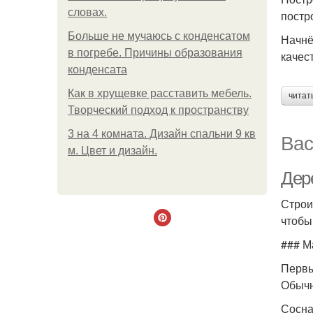
словах.
постр
Больше не мучаюсь с конденсатом
Начнё
в погребе. Причины образования
качес
конденсата
Как в хрущевке расставить мебель.
читат
Творческий подход к пространству
3 на 4 комната. Дизайн спальни 9 кв
Вас
м. Цвет и дизайн.
Дер
Строи
чтобы
### М
Первы
Обычн
Сосна