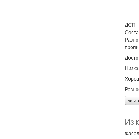
ДСП
Соста
Разно
пропи
Досто
Низка
Хорош
Разно
читат
Из 
Фасад