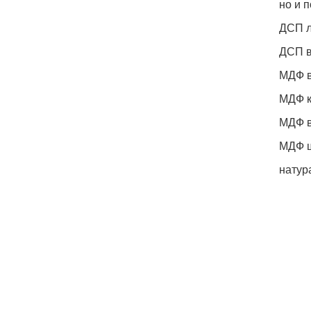
но и 
ДСП л
ДСП в
МДФ в
МДФ 
МДФ в
МДФ 
натур