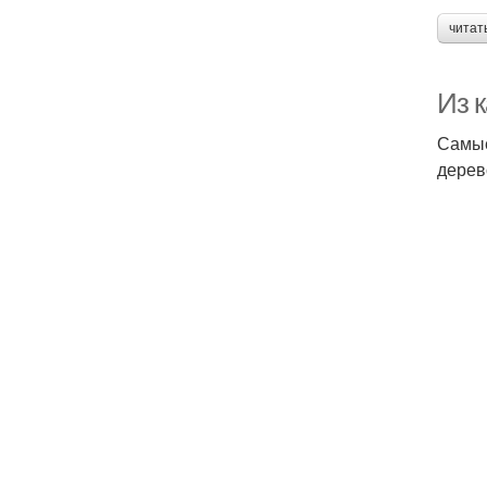
читат
Из 
Самые
дерев