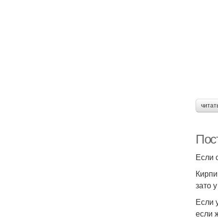
читат
Пос
Если с
Кирпи
зато 
Если 
если 