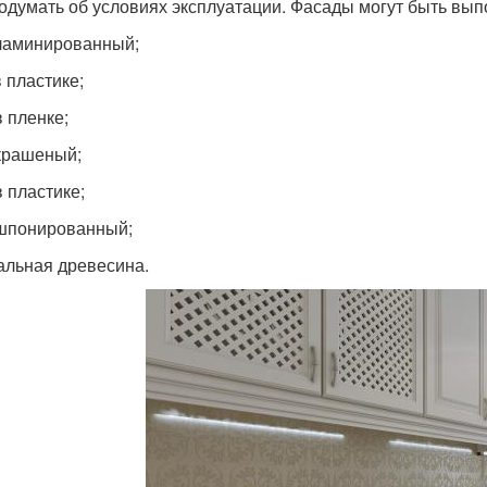
подумать об условиях эксплуатации. Фасады могут быть вы
аминированный;
 пластике;
 пленке;
крашеный;
 пластике;
шпонированный;
альная древесина.