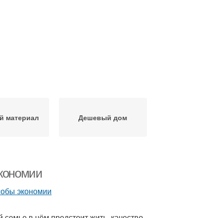
й материал
Дешевый дом
экономии
 семье в нём предстоит жить, качество