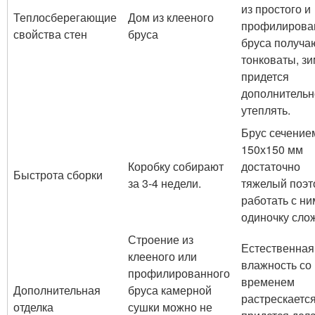
из простого и
Теплосберегающие
Дом из клееного
профилирова
свойства стен
бруса
бруса получа
тонковаты, з
придется
дополнительн
утеплять.
Брус сечение
150х150 мм
Коробку собирают
достаточно
Быстрота сборки
за 3-4 недели.
тяжелый поэт
работать с ни
одиночку сло
Строение из
Естественная
клееного или
влажность со
профилированного
временем
Дополнительная
бруса камерной
растрескается
отделка
сушки можно не