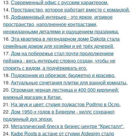
13.
Современный офис с русским характером.
14.
Пространство, которое работает вместе с командой.
15.
Дофаминовый интерьер - это яркое, игривое
пространство, наполненное контрастами,
неожиданными деталями и ощущением праздника.
16.
Эта квартира в легендарном доме Dakota стала
семейным домом для хозяйки и её трёх дочерей.
17.
Дом на побережье стал почти продолжением
пейзажа - весь интерьер словно создан, чтобы не
спорить с видом, а подчёркивать его.
18.
Подоконник из обрезков: бюджетно и красиво.
19.
Актуальные сочетания плитки для ванной комнаты.
20.
Огромная черная лестница и 400 000 кирпичей:
книжный магазин в Китае.
21.
На звук и цвет: студия подкастов Podimo в Осло.
22.
Дом 1950-х годов в Беверли - хиллс сохранил
подлинный дух эпохи.
23.
Металлический блеск в бизнес-центре "Кристалл".
24.
Кафе Roots в астане от студии Aidesign стало