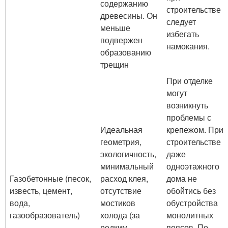
содержанию
строительстве
древесины. Он
следует
меньше
избегать
подвержен
намокания.
образованию
трещин
При отделке
могут
возникнуть
проблемы с
Идеальная
крепежом. При
геометрия,
строительстве
экологичность,
даже
минимальный
одноэтажного
Газобетонные (песок,
расход клея,
дома не
известь, цемент,
отсутствие
обойтись без
вода,
мостиков
обустройства
газообразователь)
холода (за
монолитных
редким
поясов. По