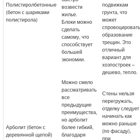
Полистиролбетонные
подвижкам
возвести
(бетон с шариками
грунта, что
жилье.
полистирола)
может
Блоки можно
спровоцироват
сделать
образование
самому, что
трещин. Это
способствует
отличный
большей
вариант для
экономии.
хозпостроек –
дешево, тепло.
Можно смело
рассматривать
Стены нельзя
все
перегружать,
предыдущие
отделку следует
преимущества,
начинать как
но арболит
можно раньше
Арболит (бетон с
более гибкий,
(по фасаду),
деревянной щепой)
благодаря
при