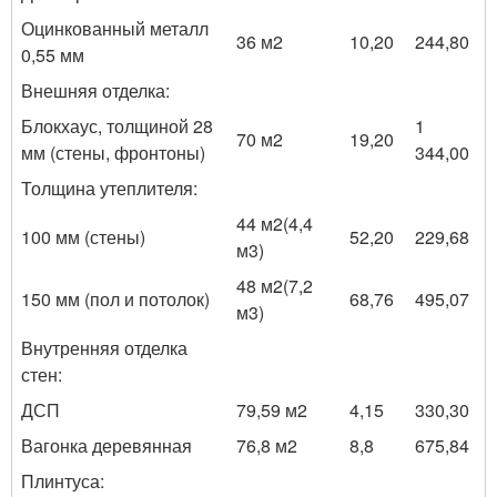
Оцинкованный металл
36 м
2
10,20
244,80
0,55 мм
Внешняя отделка:
Блокхаус, толщиной 28
1
70 м
2
19,20
мм (стены, фронтоны)
344,00
Толщина утеплителя:
44 м
2
(4,4
100 мм (стены)
52,20
229,68
м
3
)
48 м
2
(7,2
150 мм (пол и потолок)
68,76
495,07
м
3
)
Внутренняя отделка
стен:
ДСП
79,59 м
2
4,15
330,30
Вагонка деревянная
76,8 м
2
8,8
675,84
Плинтуса: