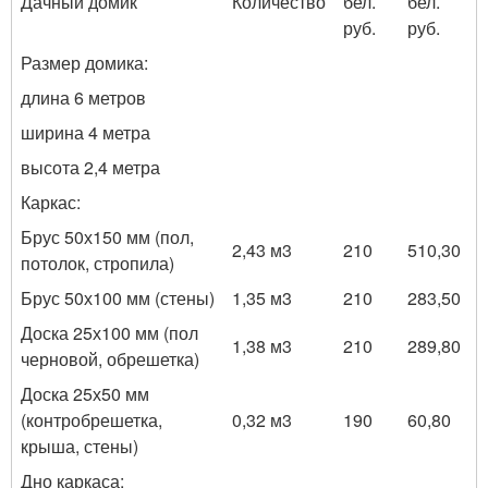
Дачный домик
Количество
бел.
бел.
руб.
руб.
Размер домика:
длина 6 метров
ширина 4 метра
высота 2,4 метра
Каркас:
Брус 50х150 мм (пол,
2,43 м
3
210
510,30
потолок, стропила)
Брус 50х100 мм (стены)
1,35 м
3
210
283,50
Доска 25х100 мм (пол
1,38 м
3
210
289,80
черновой, обрешетка)
Доска 25х50 мм
(контробрешетка,
0,32 м
3
190
60,80
крыша, стены)
Дно каркаса: