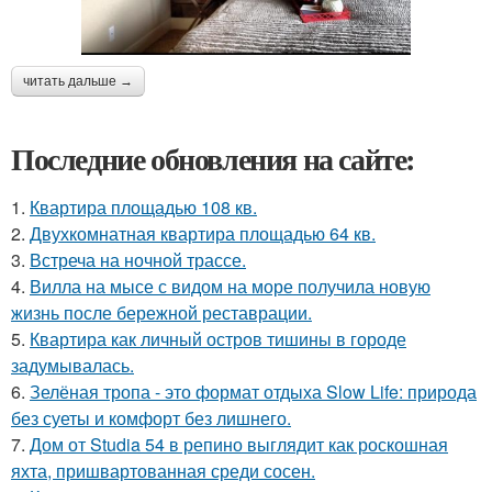
читать дальше →
Последние обновления на сайте:
1.
Квартира площадью 108 кв.
2.
Двухкомнатная квартира площадью 64 кв.
3.
Встреча на ночной трассе.
4.
Вилла на мысе с видом на море получила новую
жизнь после бережной реставрации.
5.
Квартира как личный остров тишины в городе
задумывалась.
6.
Зелёная тропа - это формат отдыха Slow Life: природа
без суеты и комфорт без лишнего.
7.
Дом от Studia 54 в репино выглядит как роскошная
яхта, пришвартованная среди сосен.