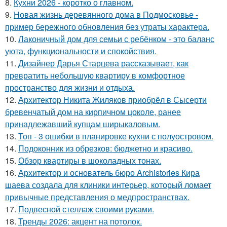
8.
Кухни 2026 - коротко о главном.
9.
Новая жизнь деревянного дома в Подмосковье -
пример бережного обновления без утраты характера.
10.
Лаконичный дом для семьи с ребёнком - это баланс
уюта, функциональности и спокойствия.
11.
Дизайнер Дарья Старцева рассказывает, как
превратить небольшую квартиру в комфортное
пространство для жизни и отдыха.
12.
Архитектор Никита Жиляков приобрёл в Сысерти
бревенчатый дом на кирпичном цоколе, ранее
принадлежавший купцам ширыкаловым.
13.
Топ - 3 ошибки в планировке кухни с полуостровом.
14.
Подоконник из обрезков: бюджетно и красиво.
15.
Обзор квартиры в шоколадных тонах.
16.
Архитектор и основатель бюро Archistories Кира
шаева создала для клиники интерьер, который ломает
привычные представления о медпространствах.
17.
Подвесной стеллаж своими руками.
18.
Тренды 2026: акцент на потолок.