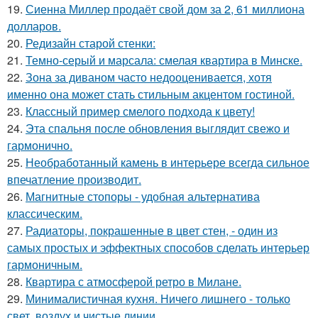
19.
Сиенна Миллер продаёт свой дом за 2, 61 миллиона
долларов.
20.
Редизайн старой стенки:
21.
Темно-серый и марсала: смелая квартира в Минске.
22.
Зона за диваном часто недооценивается, хотя
именно она может стать стильным акцентом гостиной.
23.
Классный пример смелого подхода к цвету!
24.
Эта спальня после обновления выглядит свежо и
гармонично.
25.
Необработанный камень в интерьере всегда сильное
впечатление производит.
26.
Магнитные стопоры - удобная альтернатива
классическим.
27.
Радиаторы, покрашенные в цвет стен, - один из
самых простых и эффектных способов сделать интерьер
гармоничным.
28.
Квартира с атмосферой ретро в Милане.
29.
Минималистичная кухня. Ничего лишнего - только
свет, воздух и чистые линии.