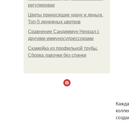
регулировки
Цветы приносящие удачу и деньги.
Топ-5 денежных цветков
Сравнение Сандиммун Неорал с
другими иммуносупрессорами
Скамейка из профильной трубы.
Сборка лавочки без спинки
Кажда
колле
созда